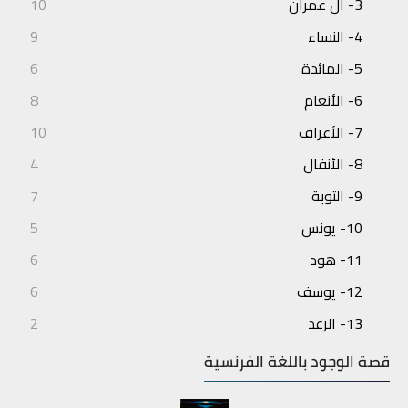
3- آل عمران
10
4- النساء
9
5- المائدة
6
6- الأنعام
8
7- الأعراف
10
8- الأنفال
4
9- التوبة
7
10- يونس
5
11- هود
6
12- يوسف
6
13- الرعد
2
14- إبراهيم
3
قصة الوجود باللغة الفرنسية
15- الحجر
4