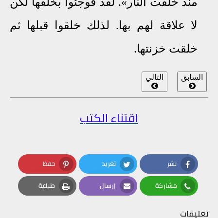
منذ خلقت النار». لقد فوجئوا بخلقها لكن
لا علاقة لهم بها
.
لذلك خلقوا قبلها ثم
خلقت خزنتها
.
السابق
التالي
اقتناء الكتب
نشر
تغريد
حفظ
Pinterest
Twitter
Facebook
مشاركة
إرسال
طباعة
Print
Email
Whatsapp
تعليقات