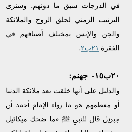
في الدرجات سبق ما دونهم. وسنرى
الترتيب الزمني لخلق الروح والملائكة
والجن والإنس بمختلف أصنافهم في
الفقرة
٢١ب٢
.
٢٠ب١٥-
جهنم:
والدليل على أنها خلقت بعد ملائكة الدنيا
أو معظمهم
هو ما رواه الإمام أحمد أن
جبريل قال للنبي
ﷺ
«ما ضحك ميكائيل