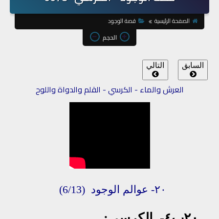
الصفحة الرئيسية
قصة الوجود
الحجم
السابق
التالي
العرش والماء - الكرسي - القلم والدواة واللوح
٢٠-
عوالم
الو
جود
(6/13)
٢٠ب٤-
الكرسي: