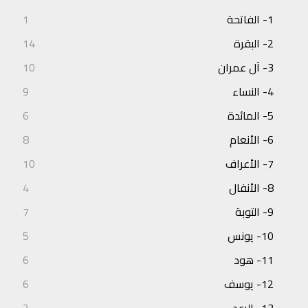
1- الفاتحة
1
2- البقرة
14
3- آل عمران
10
4- النساء
9
5- المائدة
6
6- الأنعام
8
7- الأعراف
10
8- الأنفال
4
9- التوبة
7
10- يونس
5
11- هود
6
12- يوسف
6