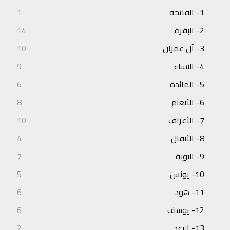
1- الفاتحة
1
2- البقرة
14
3- آل عمران
10
4- النساء
9
5- المائدة
6
6- الأنعام
8
7- الأعراف
10
8- الأنفال
4
9- التوبة
7
10- يونس
5
11- هود
6
12- يوسف
6
13- الرعد
2