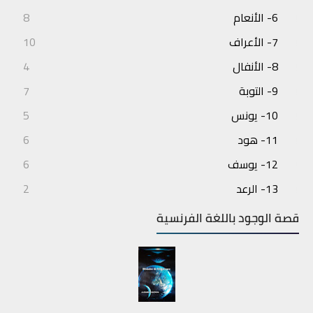
6- الأنعام
8
7- الأعراف
10
8- الأنفال
4
9- التوبة
7
10- يونس
5
11- هود
6
12- يوسف
6
13- الرعد
2
14- إبراهيم
3
قصة الوجود باللغة الفرنسية
15- الحجر
4
16- النحل
7
17- الإسراء
6
18- الكهف
6