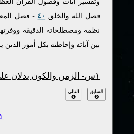
وتفسير آيات وفصول القرآن العظ
فصل الله والخلق
٤٠
- فصل المع
نظمه ومصطلحاته الدقيقة ووفرتها و
بين آياته وإحاطته بكل أمور الدين
يد
١
س
-
الزمن والكون يدلان على
السابق
التالي
اق