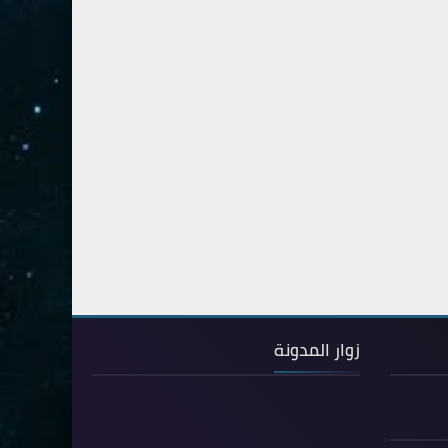
54- القمر
3
55- الرحمان
4
56- الواقعة
4
57- الحديد
2
58- المجادلة
2
59- الحشر
2
60- الممتحنة
2
61- الصف
1
62- الجمعة
1
63- المنافقون
1
زوار المدونة
64- التغابن
1
65- الطلاق
1
66- التحريم
1