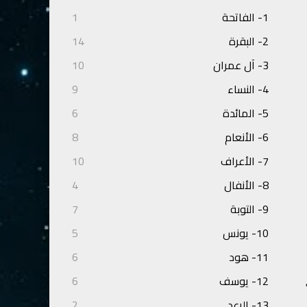
1- الفاتحة
1
2- البقرة
14
3- آل عمران
10
4- النساء
9
5- المائدة
6
6- الأنعام
8
7- الأعراف
10
8- الأنفال
4
9- التوبة
7
10- يونس
5
11- هود
6
12- يوسف
6
13- الرعد
2