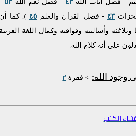
يم -
فصل آيات الله
٤٢
- فصل نعم الله
٥٢
-
جزات
٤٣
-
فصل القرآن والعلم
٤٥
)
.
كما أن
بلاغته وأساليبه وقوافيه وكمال اللغة العربية
لون
على أنه كلام الله.
 وجود الله:
<
فقرة
٢
تناء الكتب