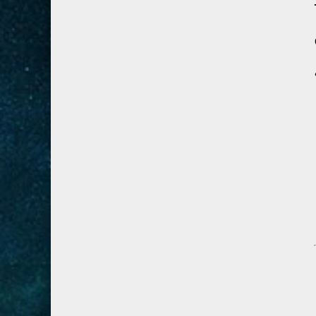
28- القصص
5
29- العنكبوت
4
30- الروم
3
31- لقمان
2
32- السجدة
2
33- الأحزاب
4
34- سبأ
3
35- فاطر
2
36- يس
4
37- الصافات
8
38- ص
5
39- الزمر
4
40- غافر
4