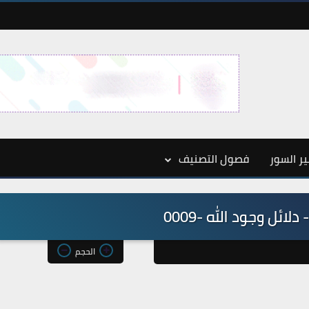
ر السور
فصول التصنيف
ائل وجود الله -0009
الحجم