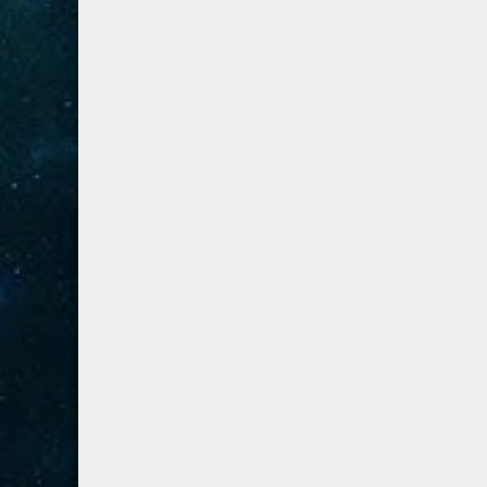
41- فصلت
3
42- الشورى
3
43- الزخرف
5
44- الدخان
3
45- الجاثية
2
46- الأحقاف
2
47- محمد
2
48- الفتح
2
49- الحجرات
1
50- ق
3
51- الذاريات
3
52- الطور
3
53- النجم
3