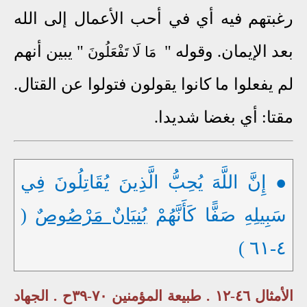
رغبتهم فيه أي في أحب الأعمال إلى الله
بعد الإيمان. وقوله "
" يبين أنهم
مَا لَا تَفْعَلُونَ
لم يفعلوا ما كانوا يقولون فتولوا عن القتال.
مقتا: أي بغضا شديدا.
● إِنَّ اللَّهَ يُحِبُّ الَّذِينَ يُقَاتِلُونَ فِي
سَبِيلِهِ صَفًّا كَأَنَّهُمْ
بُنيَانٌ مَرْصُوصٌ
(
٤-٦١ )
الأمثال ٤٦-١٢ . طبيعة المؤمنين ٧٠-٣٩ح . الجهاد