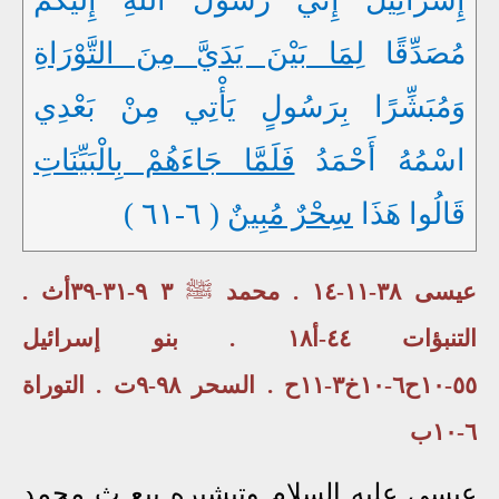
مُصَدِّقًا
لِمَا بَيْنَ يَدَيَّ مِنَ التَّوْرَاةِ
وَمُبَشِّرًا بِرَسُولٍ يَأْتِي مِنْ بَعْدِي
اسْمُهُ أَحْمَدُ
فَلَمَّا جَاءَهُمْ بِالْبَيِّنَاتِ
قَالُوا هَذَا
سِحْرٌ مُبِينٌ
( ٦-٦١ )
عيسى ٣٨-١١-١٤ . محمد
ﷺ
٣ ٩-٣١-٣٩أث .
التنبؤات ٤٤-أ١٨ . بنو إسرائيل
٥٥-١٠ح٦-١٠خ٣-١١ح . السحر ٩٨-٩ت . التوراة
٦-١٠ب
عيسى عليه السلام وتبشيره ببع
ث
محمد