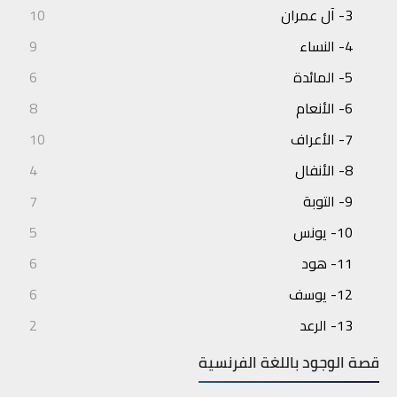
3- آل عمران
10
4- النساء
9
5- المائدة
6
6- الأنعام
8
7- الأعراف
10
8- الأنفال
4
9- التوبة
7
10- يونس
5
11- هود
6
12- يوسف
6
13- الرعد
2
14- إبراهيم
3
قصة الوجود باللغة الفرنسية
15- الحجر
4