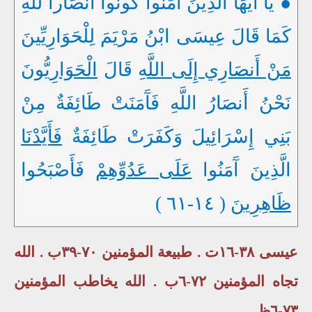
● يَا أَيُّهَا الَّذِينَ آَمَنُوا كُونوا أَنصَاراً للَّهِ
كَمَا قَالَ عِيسَى ابْنُ مَرْيَمَ لِلْحَوَارِيِّينَ
مَنْ أَنصَارِي إِلَى اللَّهِ
قَالَ
الْحَوَارِيُّونَ
نَحْنُ أَنصَارُ اللَّهِ فَآَمَنَتْ طَائِفَةٌ مِنْ
بَنِي إِسْرَائِيلَ وَكَفَرَتْ طَائِفَةٌ
فَأَيَّدْنَا
الَّذِينَ آَمَنُوا
عَلَى عَدُوِّهِمْ
فَأَصْبَحُوا
ظَاهِرِينَ
( ١٤-٦١ )
عيسى ٣٨-١٦ت . طبيعة المؤمنين ٧٠-٣٩ب . الله
تجاه المؤمنين ٧٢-٦ب . الله يخاطب المؤمنين
٧٣-٦ظ