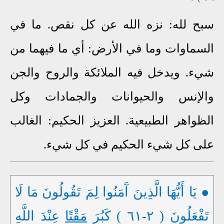
سبح لله: نزه الله عن كل نقص. ما في
السماوات وما في الأرض: أي ما فيهما من
شيء. ويدخل فيه الملائكة والروح والجن
والإنس والحيوانات والجمادات وكل
الظواهر الطبيعية. العزيز الحكيم: الغالب
على كل شيء الحكيم في كل شيء.
● يَا أَيُّهَا الَّذِينَ آَمَنُوا لِمَ تَقُولُونَ مَا لَا
تَفْعَلُونَ ( ٢-٦١ ) كَبُرَ
مَقْتًا
عِنْدَ اللَّهِ