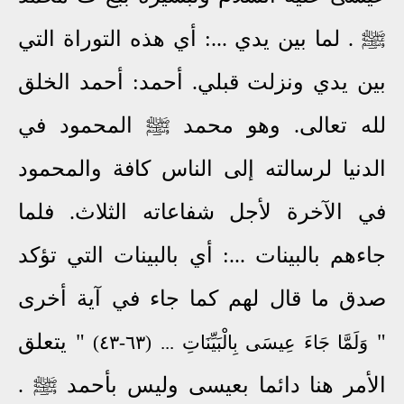
ﷺ . لما بين يدي ...: أي هذه التوراة التي
بين يدي ونزلت قبلي. أحمد: أحمد الخلق
لله تعالى. وهو محمد ﷺ المحمود في
الدنيا لرسالته إلى الناس كافة والمحمود
في الآخرة لأجل شفاعاته الثلاث. فلما
جاءهم بالبينات ...: أي بالبينات التي تؤكد
صدق ما قال لهم كما جاء في آية أخرى
"
" يتعلق
وَلَمَّا جَاءَ عِيسَى بِالْبَيِّنَاتِ ...
(٦٣-٤٣)
الأمر هنا دائما بعيسى وليس بأحمد ﷺ .