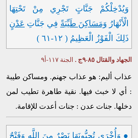
وَيُدْخِلْكُمْ جَنَّاتٍ تَجْرِي مِنْ تَحْتِهَا
الْأَنْهَارُ
وَمَسَاكِنَ طَيِّبَةً
فِي جَنَّاتِ
عَدْنٍ
ذَلِكَ الْفَوْزُ الْعَظِيمُ ( ١٢-٦١ )
الجهاد والقتال ٨٥-٩ج .
الجنة ١١٧-أ٩
عذاب أليم: هو عذاب جهنم.
ومساكن طيبة
: أي لا خبث فيها. نقية طاهرة تطيب لمن
دخلها.
جنات عدن : جنات أعدت للإقامة.
●
وَأُخْرَى تُحِبُّونَهَا
نَصْرٌ مِنَ اللَّهِ
وَفَتْحٌ