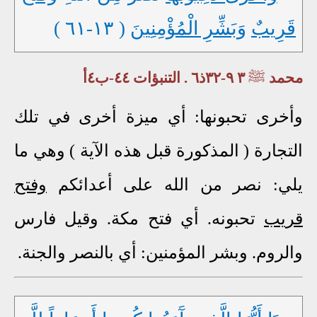
قَرِيبٌ
وَبَشِّرِ الْمُؤْمِنِينَ
( ١٣-٦١ )
محمد
ﷺ
٣ ٩-٣٢ذ٦ . التنبؤات ٤٤-ب٤أ
وأخرى تحبونها: أي ميزة أخرى في تلك
التجارة ( المذكورة قبل هذه الآية ) وهي ما
يلي: نصر من الله على أعدائكم
وفتح
قريب
تحبونه. أي فتح مكة. وقيل فارس
والروم. وبشر المؤمنين: أي بالنصر والجنة.