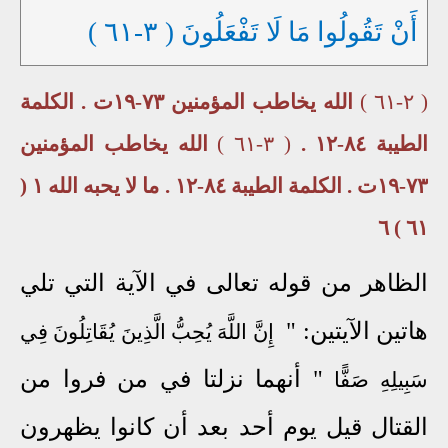
أَنْ تَقُولُوا مَا لَا تَفْعَلُونَ ( ٣-٦١ )
( ٢-٦١ )
الله يخاطب المؤمنين ٧٣-١٩ت . الكلمة
الطيبة ٨٤-١٢ .
( ٣-٦١ )
الله يخاطب المؤمنين
٧٣-١٩ت . الكلمة الطيبة ٨٤-١٢ . ما لا يحبه الله ١ (
٦١ ) ٦
الظاهر من قوله تعالى في الآية التي تلي
هاتين الآيتين: "
إِنَّ اللَّهَ يُحِبُّ الَّذِينَ يُقَاتِلُونَ فِي
" أنهما نزلتا في من فروا من
سَبِيلِهِ صَفًّا
القتال قيل يوم أحد بعد أن كانوا يظهرون