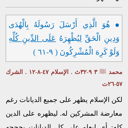
● هُوَ الَّذِي أَرْسَلَ رَسُولَهُ بِالْهُدَى
وَدِينِ الْحَقِّ لِيُظْهِرَهُ
عَلَى الدِّينِ كُلِّهِ
وَلَوْ كَرِهَ الْمُشْرِكُونَ ( ٩-٦١ )
محمد
ﷺ
٣ ٩-٣٢ث . الإسلام ٤٧-٨-١٢ . الشرك
٥٧-٢٦ت
لكن الإسلام يظهر على جميع الديانات رغم
معارضة المشركين له. ليظهره على الدين
كله: أي ليعلو على كل الديانات بحججه