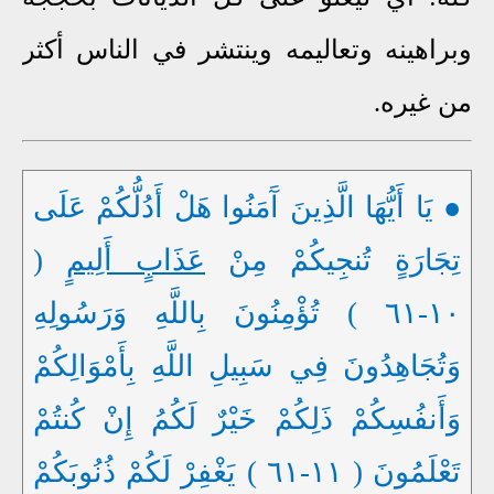
وبراهينه وتعاليمه وينتشر في الناس أكثر
من غيره.
● يَا أَيُّهَا الَّذِينَ آَمَنُوا هَلْ أَدُلُّكُمْ عَلَى
تِجَارَةٍ تُنجِيكُمْ مِنْ
عَذَابٍ أَلِيمٍ
(
١٠-٦١ ) تُؤْمِنُونَ بِاللَّهِ وَرَسُولِهِ
وَتُجَاهِدُونَ فِي سَبِيلِ اللَّهِ بِأَمْوَالِكُمْ
وَأَنفُسِكُمْ ذَلِكُمْ خَيْرٌ لَكُمُ إِنْ كُنتُمْ
تَعْلَمُونَ ( ١١-٦١ ) يَغْفِرْ لَكُمْ ذُنُوبَكُمْ