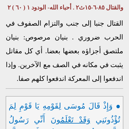
والقتال ٨٥-٦-١٥ث٢ . أحباء الله- الودود ١ ( ٦٠ ) ٢
القتال جنبا إلى جنب والتزام الصفوف في
الحرب ضروري . بنيان مرصوص: بنيان
ملتصق أجزاؤه بعضها بعضا. أي كل مقاتل
يثبت في مكانه في الصف مع الآخرين. وإذا
اندفعوا إلى المعركة اندفعوا كلهم صفا.
● وَإِذْ قَالَ مُوسَى لِقَوْمِهِ يَا قَوْمِ لِمَ
تُؤْذُونَنِي
وَقَدْ تَعْلَمُونَ
أَنِّي رَسُولُ