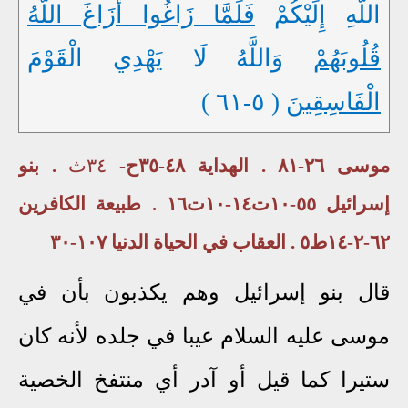
اللَّهِ إِلَيْكُمْ
فَلَمَّا
زَاغُوا أَزَاغَ اللَّهُ
قُلُوبَهُمْ
وَاللَّهُ لَا يَهْدِي الْقَوْمَ
الْفَاسِقِينَ
( ٥-٦١ )
موسى ٢٦-٨١ . الهداية ٤٨-٣٥ح-
٣٤ث
. بنو
إسرائيل ٥٥-١٠ت١٤-١٠ت١٦ . طبيعة الكافرين
٦٢-٢-١٤ط٥ . العقاب في الحياة الدنيا ١٠٧-٣٠
قال بنو إسرائيل وهم يكذبون بأن في
موسى عليه السلام عيبا في جلده لأنه كان
ستيرا كما قيل أو آدر أي منتفخ الخصية