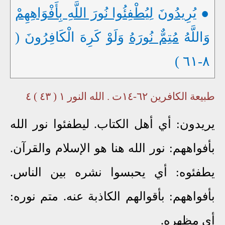
●
يُرِيدُونَ
لِيُطْفِئُوا نُورَ اللَّهِ بِأَفْوَاهِهِمْ
وَاللَّهُ
مُتِمٌّ نُورَهُ
وَلَوْ كَرِهَ الْكَافِرُونَ (
٨-٦١ )
طبيعة الكافرين ٦٢-١٤ت . الله النور ١ ( ٤٣ ) ٤
يريدون: أي أهل الكتاب. ليطفئوا نور الله
بأفواههم: نور الله هنا هو الإسلام والقرآن.
يطفئوه: أي يحبسوا نشره بين الناس.
بأفواههم: بأقوالهم الكاذبة عنه. متم نوره:
أي مظهره.