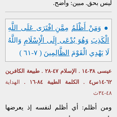
ليس بحق. مبين: واضح.
●
وَمَنْ أَظْلَمُ
مِمَّن
افْتَرَى عَلَى اللَّهِ
الْكَذِبَ
وَهُوَ يُدْعَى إِلَى الْإِسْلَامِ
وَاللَّهُ
لَا يَهْدِي الْقَوْمَ
الظَّالِمِينَ
( ٧-٦١ )
عيسى ٣٨-١٤ . الإسلام ٤٧-٢٨ . طبيعة الكافرين
٦٢-١٤س٤ . الكلمة الطيبة ٨٤-١٦ .
الهداية
٤٨-٣٤ث
ومن أظلم: أي أظلم لنفسه إذ يعرضها