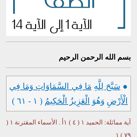
بسم الله الرحمن الرحيم
●
سَبَّحَ لِلَّهِ
مَا فِي السَّمَاوَاتِ وَمَا فِي
الْأَرْضِ
وَهُوَ
الْعَزِيزُ الْحَكِيمُ
( ١ - ٦١ )
آية مماثلة: الحميد ١ ( ٤ ) ١أ . الأسماء المقترنة ١ (
٧٩ ) ١