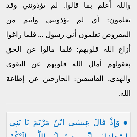
والله أعلم بما قالوا. لم تؤذونني وقد
تعلمون: أي لم تؤذونني وأنتم من
المفروض تعلمون أني رسول ... فلما زاغوا
أزاغ الله قلوبهم: فلما مالوا عن الحق
بعقولهم أمال الله قلوبهم عن التقوى
والهدى. الفاسقين: الخارجين عن إطاعة
الله.
● وَإِذْ قَالَ عِيسَى ابْنُ مَرْيَمَ يَا بَنِي
إِسْرَائِيلَ إِنِّي رَسُولُ اللَّهِ إِلَيْكُمْ