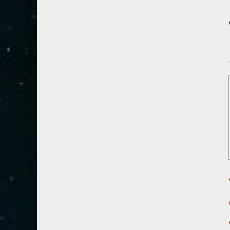
54- القمر
3
55- الرحمان
4
56- الواقعة
4
57- الحديد
2
58- المجادلة
2
59- الحشر
2
60- الممتحنة
2
61- الصف
1
62- الجمعة
1
63- المنافقون
1
ب
64- التغابن
1
65- الطلاق
1
اق ٨١-٨ث
66- التحريم
1