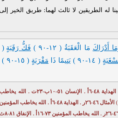
ينا له الطريقين لا ثالث لهما: طريق الخير إلى
مَا أَدْرَاكَ
مَا الْعَقَبَةُ ( ١٢-٩٠ )
فَكُّ رَقَبَةٍ
(
سْغَبَةٍ
( ١٤-٩٠ ) يَتِيمًا ذَا
مَقْرَبَةٍ
( ١٥-٩٠ )
الأمثال ٤٦-٢٦ر . الإسلام ٤٧-٨ . الهداية ٤٨-٦أ . الإنسان ٥١-١٠ب-٢٣ت . الله يخاط
الأمثال ٤٦-٢٦ر . الهداية ٤٨-٦أ . الله يخاطب المؤمنين
الأمثال ٤٦-٢٦ر . الله يخاطب المؤمنين ٧٣-١٦أ . الإنف