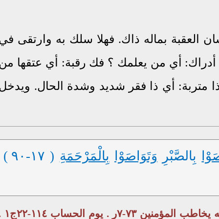
نسان العقبة بماله ذاك. فهلا سلك به وارتقى في
ا أدراك: أي من يعلمك ؟ فك رقبة: أي عتقها من
ذا متربة: أي ذا فقر شديد وشدة الحال. ويدخل
َوْا
بِالصَّبْرِ
وَتَوَاصَوْا
بِالْمَرْحَمَةِ
( ١٧-٩٠ )
طبيعة المؤمنين ٧٠-٢٩-٣٩ج . الله يخاطب المؤمنين ٧٣-٧ر . يوم 