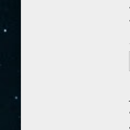
28- القصص
5
29- العنكبوت
4
30- الروم
3
31- لقمان
2
32- السجدة
2
33- الأحزاب
4
34- سبأ
3
35- فاطر
2
36- يس
4
37- الصافات
8
38- ص
5
39- الزمر
4
40- غافر
4