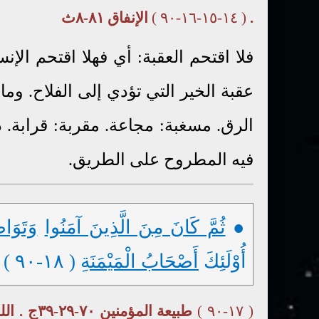
.
( ١٤-١٥-١٦-٩٠ )
الإنفاق ٨١-٨ث
فلا اقتحم العقبة: أي فهلا اقتحم الإ
عقبة الخير التي تؤدي إلى الفلاح. وم
الرق. مسغبة: مجاعة. مقربة: قرابة. 
فيه المطروح على الطريق.
●
ثُمَّ كَانَ مِنَ الَّذِينَ آمَنُوا
وَتَوَاص
أُوْلَئِكَ
أَصْحَابُ الْمَيْمَنَةِ
( ١٨-٩٠ )
( ١٧-٩٠ )