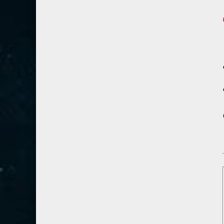
80- عبس
2
وم
81- التكوير
2
82- الانفطار
1
83- المطففين
2
84- الانشقاق
1
85- البروج
1
86- الطارق
1
87- الأعلى
1
88- الغاشية
1
89- الفجر
2
90- البلد
1
91- الشمس
1