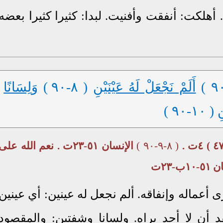
 أهلكت: أنفقت وأفنيت. لبدا: كثيرا كثيرا بعضه
أَلَمْ نَجْعَلْ لَهُ عَيْنَيْنِ
( ٨-٩٠ )
وَلِسَانًا
ِ
( ١٠-٩٠ )
( ٨-٩-٩٠ )
الإنسان ٥١-٢٣ت . نعم الله على
 أعماله وإنفاقه. ألم نجعل له عينين: أي عينين
د أن لا أحد يراه. ولسانا وشفتين: والمقصود