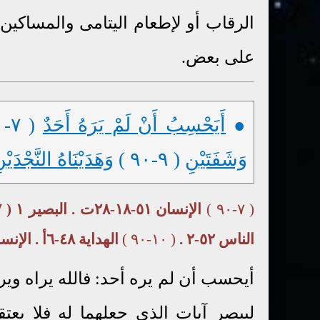
الرقاب أو لإطعام اليتامى والمساكين.
على بعض.
●
أَيَحْسِبُ أَنْ لَمْ يَرَهُ أَحَدٌ
( ٧-٩٠ )
وَشَفَتَيْنِ
( ٩-٩٠ )
وَهَدَيْنَاهُ النَّجْدَيْن
( ٧-٩٠ )
الإنسان ٥١-١٨-٢٨ت . البصير ١ ( ٤٧ ) ٤ت .
الناس ٥٢-٢ .
( ١٠-٩٠ )
الهداية ٤٨-٦أ . الإنسان ٥١-١٠ب-٢٣ت
أيحسب أن لم يره أحد: فالله يراه ويرى
ليبصر آيات الذي جعلهما له فلا يعتق