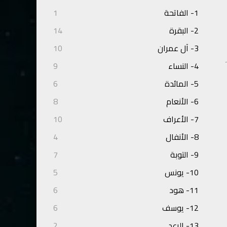
1- الفاتحة
1
2- البقرة
14
3- آل عمران
10
4- النساء
9
5- المائدة
6
6- الأنعام
8
7- الأعراف
10
8- الأنفال
4
9- التوبة
7
10- يونس
5
11- هود
6
12- يوسف
6
13- الرعد
2