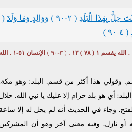
ْتَ حِلٌّ بِهَذَا الْبَلَدِ
( ٢-٩٠ )
وَوَالِدٍ وَمَا وَلَدَ
(
( ٤-٩٠ )
( ٣-٩٠ )
الإنسان ٥١-١ . الل
م. وقولي هذا أكثر من قسم. البلد: وهو مكة.
لد: أي هو بلد حرام إلا عليك يا نبي الله. حلال
فتح. وجاء في الحديث أنه لم يحل له إلا ساعة
ه أو نازل. وفيه معنى آخر وهو أن المشركين