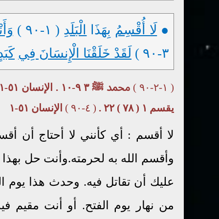
●
لَا أُقْسِمُ
بِهَذَا
الْبَلَدِ
( ١-٩٠ )
وَأَن
٣-٩٠ )
لَقَدْ خَلَقْنَا الْإِنسَانَ فِي
كَبَدٍ
( ١-٢-٩٠ )
محمد ﷺ ٣ ٩-١٠ . الإنسان ٥١-١ . الله يقسم ١ ( ٧٨ ) ١٣ .
يقسم ١ ( ٧٨ ) ٢٢ .
( ٤-٩٠ )
الإنسان ٥١-١
لا أقسم : أي كأنني لا أحتاج أن أقس
وأقسم الله به لحرمته.وأنت حل بهذا الب
عليك أن تقاتل فيه. وحدث هذا يوم ال
من نهار يوم الفتح. أو أنت مقيم في