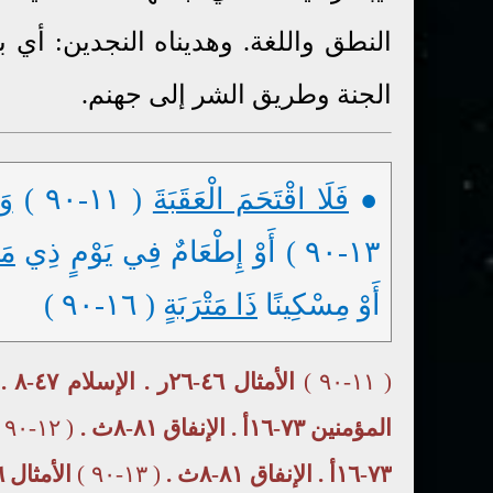
النطق واللغة. وهديناه النجدين: أي ب
الجنة وطريق الشر إلى جهنم.
●
فَلَا اقْتَحَمَ الْعَقَبَةَ
( ١١-٩٠ )
وَ
١٣-٩٠ ) أَوْ إِطْعَامٌ فِي يَوْمٍ ذِي
مَ
أَوْ مِسْكِينًا
ذَا مَتْرَبَةٍ
( ١٦-٩٠ )
( ١١-٩٠ )
المؤمنين ٧٣-١٦أ . الإنفاق ٨١-٨ث .
( ١٢-٩٠ )
٧٣-١٦أ . الإنفاق ٨١-٨ث .
( ١٣-٩٠ )