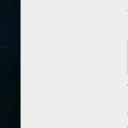
41- فصلت
3
42- الشورى
3
43- الزخرف
5
44- الدخان
3
45- الجاثية
2
46- الأحقاف
2
47- محمد
2
48- الفتح
2
49- الحجرات
1
50- ق
3
51- الذاريات
3
52- الطور
3
53- النجم
3