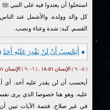
استحلوا أن يعتدوا فيه على النبي ﷺ 
كل والد وولده. والأشمل عند الناس آ
القسم. كبد: شدة وعناء ونصب.
●
أَيَحْسِبُ أَنْ لَنْ يَقْدِرَ عَلَيْهِ أَحَدٌ
( ٥-٩٠ ) 
( ٥-٩٠ )
الإنسان ٥١-١٨ .
( ٦-٩٠ )
الإنسان ٥١-١٨-٢٨ت
أيحسب أن لن يقدر عليه أحد: أي أي
عليه. وهو هنا خصوصا الذي يرى نفسه غ
في غير صلاح. فتتمة الآيات تبين أن 