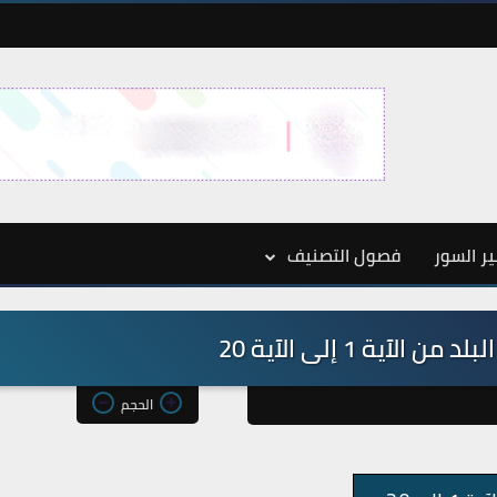
ر السور
فصول التصنيف
الحجم