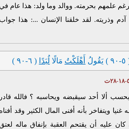
رغم علمهم بحرمته. ووالد وما ولد: هذا عام في
دم وذريته. لقد خلقنا الإنسان ...: هذا جواب
يَقُولُ
أَهْلَكْتُ
مَالًا
لُبَدًا
( ٦-٩٠ )
حسب ألا أحد سيقبضه ويحاسبه ؟ فالله قادر
نيا ويتفاخر بأنه أفنى المال الكثير وقد أفناه
كان عليه أن يقتحم العقبة بإنفاق ماله لعتق