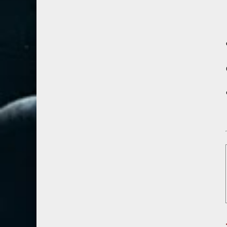
67- الملك
2
68- القلم
2
69- الحاقة
3
70- المعارج
3
71- نوح
2
72- الجن
2
73- المزمل
1
74- المدثر
2
75- القيامة
2
76- الإنسان
2
77- المرسلات
2
78- النبأ
2
الحساب ١١٤-٢٢ج١ .
79- النازعات
2