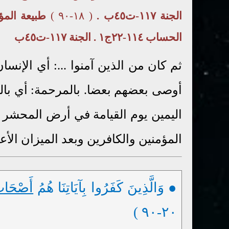
الجنة ١١٧-ت٤٥ب .
( ١٨-٩٠ )
الحساب ١١٤-٢٢ج١ . الجنة ١١٧-ت٤٥ب
ثم كان من الذين آمنوا ...: أي الإنسا
أوصى بعضهم بعضا. بالمرحمة: أي با
اليمين يوم القيامة في أرض المحشر ب
المؤمنين والكافرين وبعد الميزان الأ
● وَالَّذِينَ كَفَرُوا بِآيَاتِنَا هُمُ
أَصْحَا
٢٠-٩٠ )