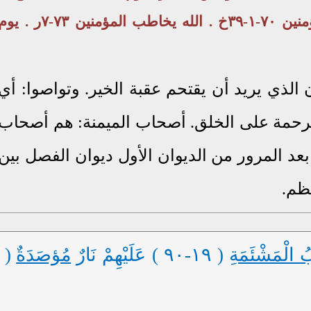
طبيعة المؤمنين ٧٠-١-٣٩خ . الله يخاطب المؤمنين ٧٣-٧ر . ي
ن الذي يريد أن يقتحم عقبة الخير. وتواصوا: أي
لرحمة على الخلق. أصحاب الميمنة: هم أصحاب
عد المرور من الديوان الأول ديوان الفصل بين
عظم.
بُ
الْمَشْئَمَةِ
( ١٩-٩٠ ) عَلَيْهِمْ نَارٌ
مُؤصَدَةٌ
(