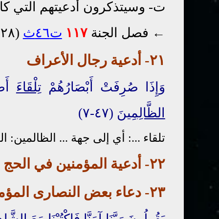
ت- وسيتذكرون أدعيتهم التي كانو
← فصل الجنة
١١٧
ت٤٦ث
(٢٨-٥٢)
٢١-
أد
عية
رجال الأعراف
وَإِذَا صُرِفَتْ أَبْصَارُهُمْ
تِلْقَاءَ
أَصْح
الظَّالِمِينَ
(٤٧-٧)
تلقاء ...: أي إلى جهة ... الظالمين:
٢٢-
أدعية المؤمنين في الحج
٢٣- دعاء بعض
النصار
ى
المؤم
يَقُولُونَ رَبَّنَا آمَنَّا فَاكْتُبْنَا مَعَ الشَّاهِدِ