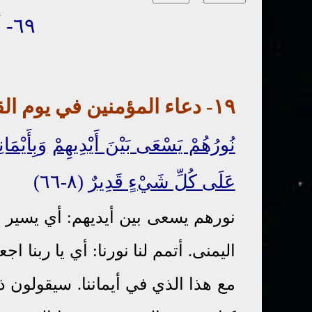
٦٩- أدعية المؤمنين
١٩-
دعاء
المؤمنين
في يوم الق
نُورُهُمْ يَسْعَى بَيْنَ أَيْدِيهِمْ
وَبِأَيْمَان
عَلَى كُلِّ شَيْءٍ قَدِيرٌ
(٨-٦٦)
نورهم يسعى بين أيديهم: أي يسير 
اليمنى. أتمم لنا نورنا: أي يا ربنا 
مع هذا الذي في أيماننا. سيقولون