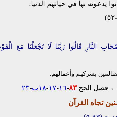
ا يدعونه بها في حياتهم الدنيا:
َابِ النَّارِ قَالُوا رَبَّنَا لَا تَجْعَلْنَا مَعَ الْقَوْم
 الظالمين بشركهم وأعمالهم.
←
فصل الحج
٨٣
-
١٦
-
١٧
-
١٨ب
-
٢٣
نين تجاه القرآن
ينَ (٨٣-٥)