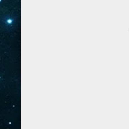
41- فصلت
3
42- الشورى
3
43- الزخرف
5
44- الدخان
3
45- الجاثية
2
46- الأحقاف
2
47- محمد
2
48- الفتح
2
49- الحجرات
1
50- ق
3
51- الذاريات
3
52- الطور
3
53- النجم
3