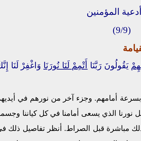
9
/9)
(
يامة
ِهِمْ
يَقُولُونَ رَبَّنَا
أَتْمِمْ لَنَا نُورَنَا
وَاغْفِرْ لَنَا إِنَّك
بسرعة أمامهم. وجزء آخر من نورهم في أيديه
اجعل نورنا الذي يسعى أمامنا في كل كياننا وجسمن
 ذلك مباشرة قبل الصراط. أنظر تفاصيل ذلك ف