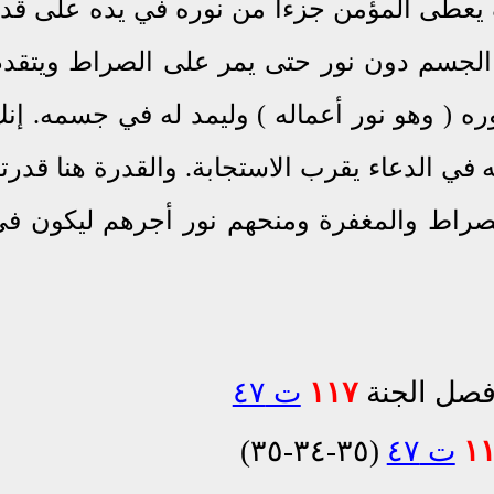
 يعطى المؤمن جزءا من نوره في يده على قد
 الجسم دون نور حتى يمر على الصراط ويتقد
ره ( وهو نور أعماله ) وليمد له في جسمه. إن
 في الدعاء يقرب الاستجابة. والقدرة هنا قدرت
لصراط والمغفرة ومنحهم نور أجرهم ليكون ف
 فصل الجنة
١١٧
ت ٤٧
١
ت ٤٧
(٣٥-٣٤-٣٥)