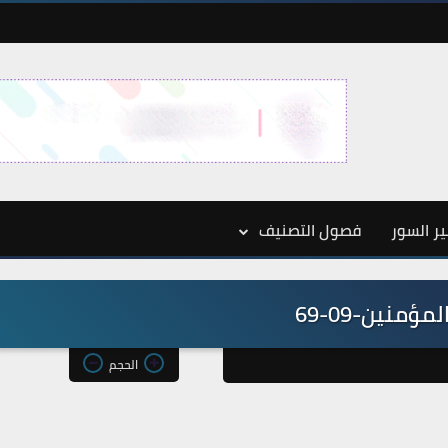
ر السور
فصول التصنيف
مؤمنين-09-69
الحجم