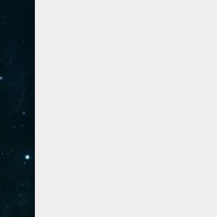
54- القمر
3
55- الرحمان
4
56- الواقعة
4
57- الحديد
2
58- المجادلة
2
59- الحشر
2
60- الممتحنة
2
61- الصف
1
62- الجمعة
1
63- المنافقون
1
64- التغابن
1
65- الطلاق
1
66- التحريم
1