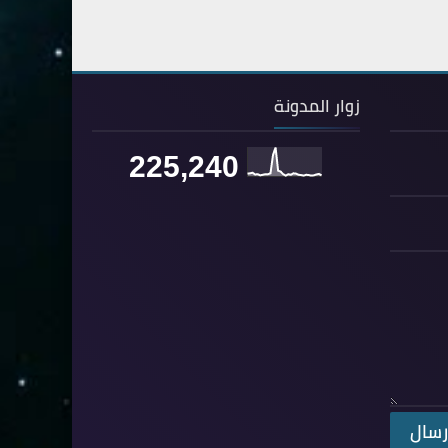
67- الملك
2
68- القلم
2
69- الحاقة
3
زوار المدونة
70- المعارج
3
71- نوح
225,240
2
72- الجن
2
73- المزمل
1
74- المدثر
2
75- القيامة
2
76- الإنسان
2
77- المرسلات
2
78- النبأ
2
79- النازعات
2