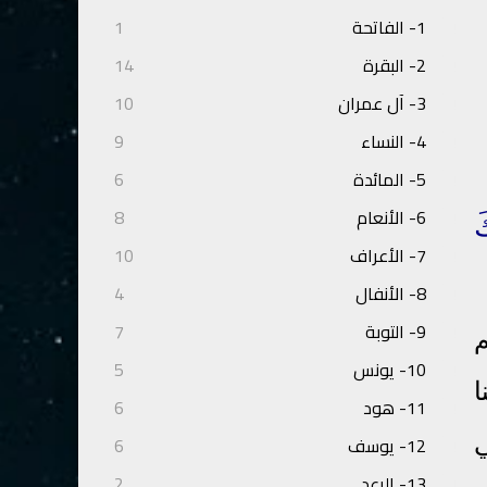
1- الفاتحة
1
2- البقرة
14
3- آل عمران
10
4- النساء
9
5- المائدة
6
6- الأنعام
8
َ
7- الأعراف
10
8- الأنفال
4
9- التوبة
7
م
10- يونس
5
ا
11- هود
6
ي
12- يوسف
6
13- الرعد
2