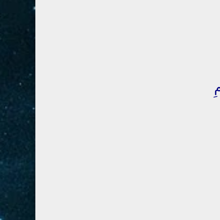
28- القصص
5
29- العنكبوت
4
30- الروم
3
31- لقمان
2
32- السجدة
2
ِ
33- الأحزاب
4
34- سبأ
3
35- فاطر
2
36- يس
4
37- الصافات
8
38- ص
5
39- الزمر
4
40- غافر
4