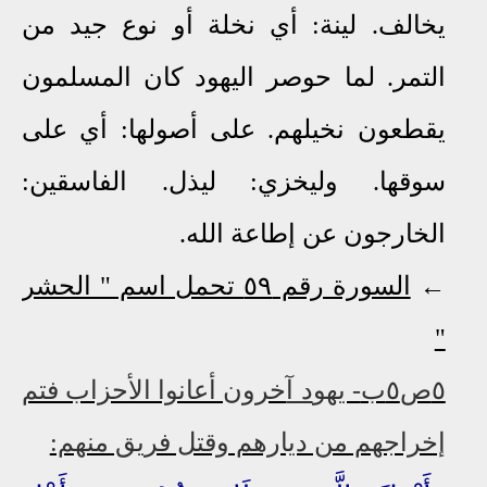
يخالف. لينة: أي نخلة أو نوع جيد من
التمر. لما حوصر اليهود كان المسلمون
يقطعون نخيلهم. على أصولها: أي على
سوقها. وليخزي: ليذل. الفاسقين:
الخارجون عن إطاعة الله.
←
السورة رقم ٥٩ تحمل اسم " الحشر
"
٥ص٥ب
- يهو
د آ
خرون أعانوا الأحزاب فتم
إخراجهم من ديارهم وقتل فريق منهم: