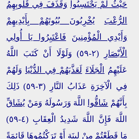
حَيْثُ لَمْ يَحْتَسِبُوا
وَقَذَفَ فِي قُلُوبِهِمُ
الرُّعْبَ
يُخْرِبُونَ بُيُوتَهُمْ بِأَيْدِيهِمْ
وَأَيْدِي الْمُؤْمِنِينَ
فَاعْتَبِرُوا يَا أُولِي
الْأَبْصَارِ
(٢-٥٩) وَلَوْلَا أَنْ كَتَبَ اللَّهُ
عَلَيْهِمُ
الْجَلَاءَ
لَعَذَّبَهُمْ فِي الدُّنْيَا
وَلَهُمْ
فِي الْآخِرَةِ عَذَابُ النَّارِ (٣-٥٩) ذَلِكَ
بِأَنَّهُمْ
شَاقُّوا
اللَّهَ وَرَسُولَهُ وَمَنْ
يُشَاقّ
اللَّهَ فَإِنَّ اللَّهَ شَدِيدُ الْعِقَابِ (٤-٥٩)
مَا قَطَعْتُمْ مِنْ
لِينَةٍ
أَوْ تَرَكْتُمُوهَا قَائِمَةً