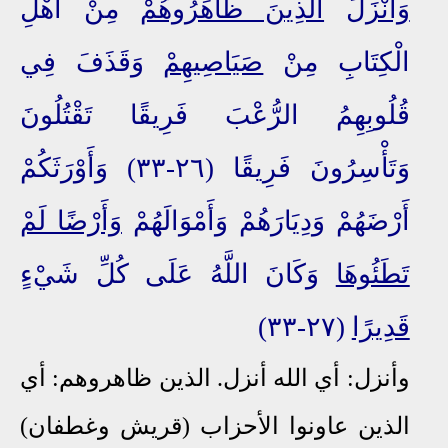
وَأَنْزَلَ
الَّذِينَ ظَاهَرُوهُمْ
مِنْ أَهْلِ
الْكِتَابِ مِنْ
صَيَاصِيهِمْ
وَقَذَفَ فِي
قُلُوبِهِمُ الرُّعْبَ فَرِيقًا تَقْتُلُونَ
وَتَأْسِرُونَ فَرِيقًا (٢٦-٣٣) وَأَوْرَثَكُمْ
أَرْضَهُمْ وَدِيَارَهُمْ وَأَمْوَالَهُمْ
وَأَرْضًا لَمْ
تَطَئُوهَا
وَكَانَ اللَّهُ عَلَى كُلِّ شَيْءٍ
قَدِيرًا
(٢٧-٣٣)
وأنزل: أي الله أنزل. الذين ظاهروهم: أي
الذين عاونوا الأحزاب (قريش وغطفان)