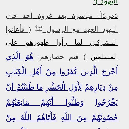
اليهود ):
٥ص٥أ
- مباشرة بعد
غزوة
أحد خان
اليهود العهد مع الرسول
ﷺ
(
فأ
عانوا
المشركين لما رأوا ظهورهم على
هُوَ الَّذِي
المسلمين
)
فتم حصار
هم:
أَخْرَجَ
الَّذِينَ كَفَرُوا مِنْ أَهْلِ الْكِتَابِ
مِنْ دِيَارِهِمْ
لِأَوَّلِ الْحَشْرِ
مَا ظَنَنْتُمُ أَنْ
يَخْرُجُوا
وَظَنُّوا أَنَّهُمْ مَانِعَتُهُمْ
حُصُونُهُمْ مِنَ اللَّهِ
فَأَتَاهُمُ اللَّهُ مِنْ