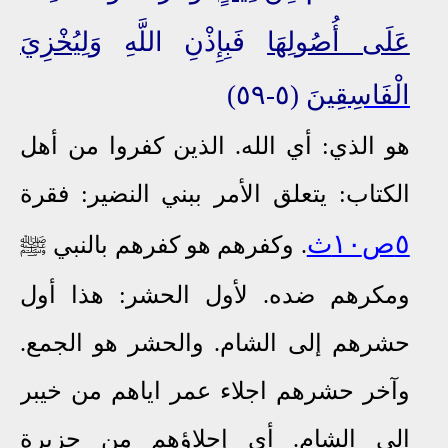
عَلَى أُصُولِهَا
فَبِإِذْنِ اللَّهِ
وَلِيُخْزِيَ
الْفَاسِقِينَ
(٥-٥٩)
هو الذي: أي الله.
الذين كفروا من أهل
الكتاب: يتعلق الأمر ببني النضير
:
فقرة
٥ص١٠ث
.
وكفرهم هو كفرهم بالنبي ﷺ
ومكرهم ضده. لأول الحشر: هذا أول
حشرهم إلى الشام. والحشر هو الجمع.
وآخر حشرهم اجلاء عمر اياهم من خيبر
الى الشام. أي إجلاؤهم من جزيرة