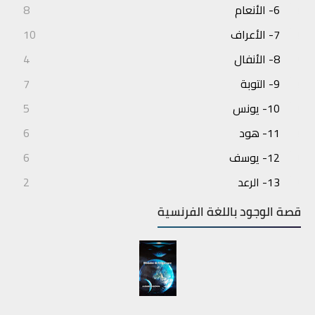
6- الأنعام
8
7- الأعراف
10
8- الأنفال
4
9- التوبة
7
10- يونس
5
11- هود
6
12- يوسف
6
13- الرعد
2
14- إبراهيم
3
قصة الوجود باللغة الفرنسية
15- الحجر
4
16- النحل
7
17- الإسراء
6
18- الكهف
6