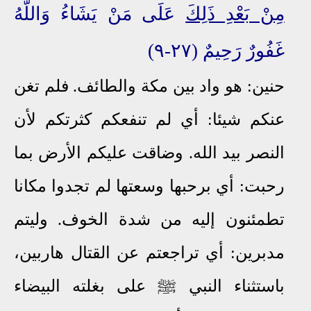
مِنْ بَعْدِ ذَلِكَ
عَلَى مَنْ يَشَاءُ وَاللَّهُ
غَفُورٌ رَحِيمٌ (٢٧-٩)
حنين: هو واد بين مكة والطائف. فلم تغن
عنكم شيئا: أي لم تنفعكم كثرتكم لأن
النصر بيد الله. وضاقت عليكم الأرض بما
رحبت: أي برحبها وسعتها لم تجدوا مكانا
تطمئنون إليه من شدة الخوف. وليتم
مدبرين: أي تراجعتم عن القتال هاربين،
باستثناء النبي ﷺ على بغلته البيضاء