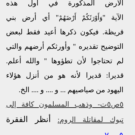
الأرض المذكورة في أول هذه
الآية
"
" أي أرض بني
وَأَوْرَثَكُمْ أَرْضَهُمْ
قريظة. فيكون ذكرها أعيد فقط لبعض
التوضيح تقديره " وأورثكم أرضهم والتي
لم تحتاجوا لأن تطؤوها " والله أعلم.
قديرا: قديرا لأنه هو من أنزل هؤلاء
اليهود من صياصيهم ... و .... و .... الخ.
٥ص٥ت- وذهب المسلمون كافة إلى
أنظر الفقرة
تبوك لمقاتلة الروم: