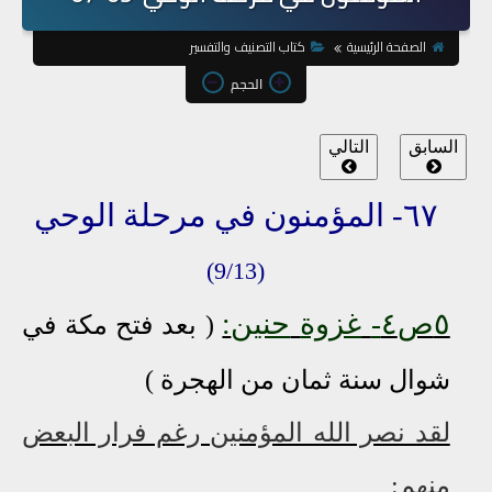
الصفحة الرئيسية
كتاب التصنيف والتفسير
الحجم
السابق
التالي
٦٧- المؤمنون في مرحلة الوحي
(9/13)
٥ص٤
-
غزوة
حنين
:
( بعد فتح مكة في
شوال سنة ثمان من الهجرة )
لقد نصر الله المؤمنين رغم فرار البعض
منهم: