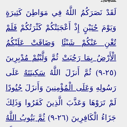
لَقَدْ نَصَرَكُمُ اللَّهُ فِي مَوَاطِنَ كَثِيرَةٍ
وَيَوْمَ
حُنَيْنٍ
إِذْ أَعْجَبَتْكُمْ كَثْرَتُكُمْ
فَلَمْ
تُغْنِ عَنْكُمْ شَيْئًا
وَضَاقَتْ عَلَيْكُمُ
الْأَرْضُ بِمَا رَحُبَتْ
ثُمَّ
وَلَّيْتُمْ مُدْبِرِينَ
(٢٥-٩) ثُمَّ أَنزَلَ اللَّهُ
سَكِينَتَهُ
عَلَى
رَسُولِهِ
وَعَلَى الْمُؤْمِنِينَ
وَأَنزَلَ
جُنُودًا
لَمْ تَرَوْهَا وَعَذَّبَ الَّذِينَ كَفَرُوا وَذَلِكَ
جَزَاءُ الْكَافِرِينَ (٢٦-٩)
ثُمَّ يَتُوبُ اللَّهُ