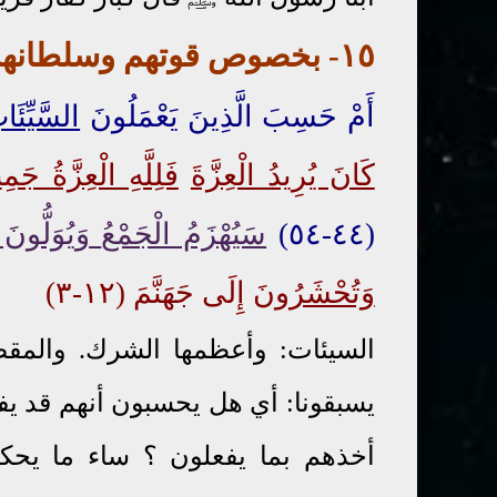
١٥- بخصو
ص
قوتهم وسلطانه
أَمْ حَسِبَ الَّذِينَ يَعْمَلُونَ
السَّيِّئَا
كَانَ يُرِيدُ الْعِزَّةَ
فَلِلَّهِ الْعِزَّةُ جَمِ
(٤٤-٥٤)
سَيُهْزَمُ الْجَمْعُ
وَيُوَلُّونَ 
وَتُحْشَرُونَ
إِلَى جَهَنَّمَ (١٢-٣)
السيئات: وأعظمها الشرك. والمقصو
يسبقونا: أي هل يحسبون أنهم قد يفوت
أخذهم بما يفعلون ؟ ساء ما يح