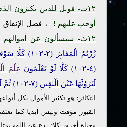
١٢ت- فويل للذين يكنزون الذ
أوجب عليهم
!
←
فصل الإنفاق
١
١٢ث
- سيسألون عن أموالهم و
زُرْتُمُ
الْمَقَابِرَ (٢-١٠٢)
كَلَّا
سَوْفَ
(٤-١٠٢) كَلَّا لَوْ تَعْلَمُونَ
عِلْمَ الْ
لَتَرَوُنَّهَا عَيْنَ الْيَقِينِ
(٧-١٠٢)
ثُمَّ ل
التكاثر: هو تكثير الأموال بكل أنواعه
القبور مؤقت وليس أبديا كما يعتق
وحياة أخرى. كلا: ردع عن اللهو بمت