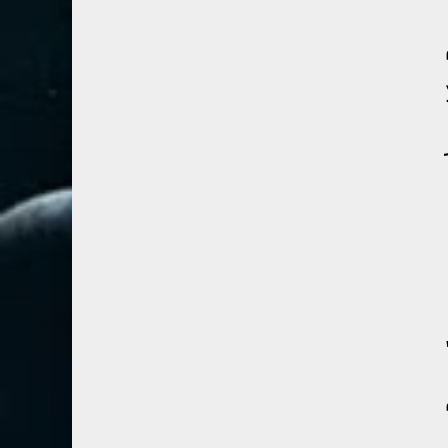
67- الملك
2
68- القلم
2
69- الحاقة
3
70- المعارج
3
71- نوح
2
72- الجن
2
73- المزمل
1
74- المدثر
2
75- القيامة
2
76- الإنسان
2
77- المرسلات
2
78- النبأ
2
79- النازعات
2