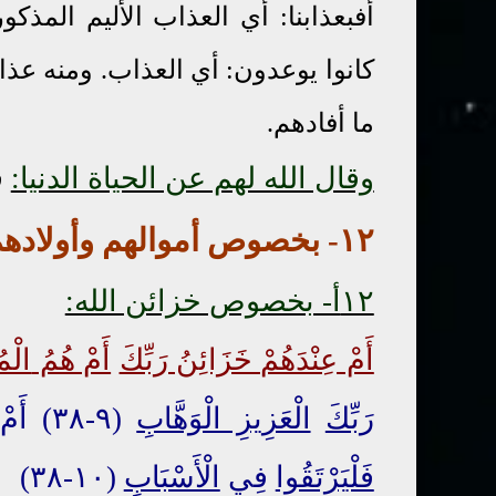
أفبعذابنا: أي العذاب الأليم المذك
كانوا يوعدون: أي العذاب. ومنه عذاب 
ما أفادهم.
وقال الله لهم عن الحياة الدنيا:
ف
١٢- بخصو
ص
أموالهم وأولاده
١٢أ- بخصوص خزائن الله:
أَمْ عِنْدَهُمْ خَزَائِنُ رَبِّكَ
أَمْ هُمُ
الْم
رَبِّكَ
الْعَزِيزِ الْوَهَّابِ
(٩-٣٨) أَمْ لَهُمْ مُلْكُ السَّمَاوَاتِ وَالْأَرْضِ
فَلْيَرْتَقُوا
فِي
الْأَسْبَابِ
(١٠-٣٨)