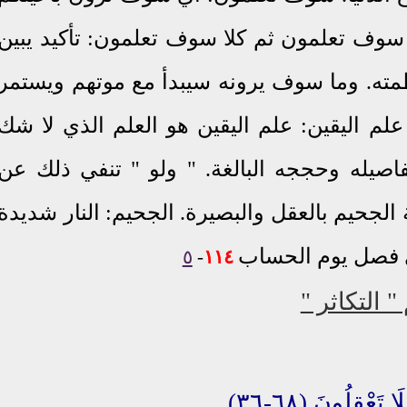
 سوف تعلمون ثم كلا سوف تعلمون: تأكيد يبين
ه. وما سوف يرونه سيبدأ مع موتهم ويستمر
لم اليقين: علم اليقين هو العلم الذي لا شك
تفاصيله وحججه البالغة. " ولو " تنفي ذلك عن
 الجحيم بالعقل والبصيرة. الجحيم: النار شديدة
في فصل يوم الحساب
٥
-
١١٤
َلَا تَعْقِلُونَ
(٦٨-٣٦)