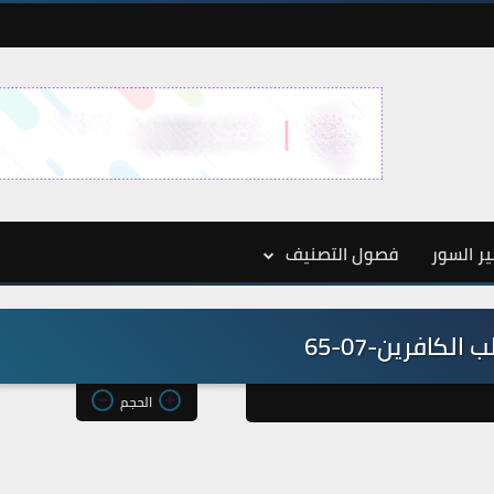
ر السور
فصول التصنيف
الكافرين-07-65
الحجم