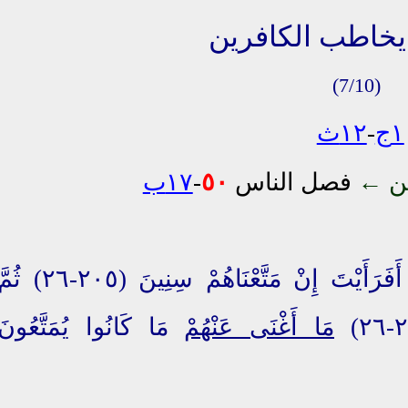
(7/10)
١ج
-
١٢ث
ن
←
فصل الناس
٥٠
-
١٧ب
يَسْتَعْجِلُونَ (٢٠٤-٢٦) أَفَرَأَيْتَ إِنْ مَتَّعْنَاهُمْ سِنِينَ (٢٠٥-٢٦) ث
مَا أَغْنَى عَنْهُمْ
مَا كَانُوا يُمَتَّعُونَ