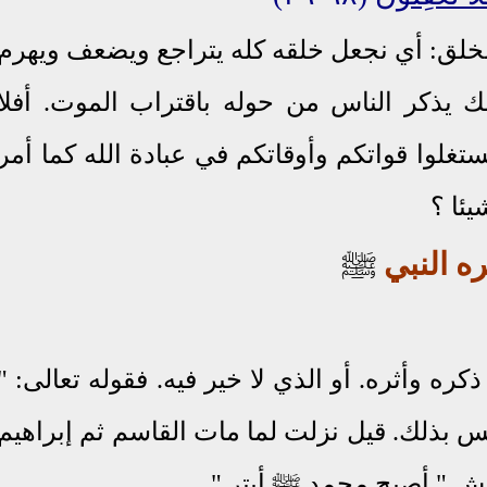
خلق: أي نجعل خلقه كله يتراجع ويضعف ويهرم
ك يذكر الناس من حوله باقتراب الموت. أفلا
ستغلوا قواتكم وأوقاتكم في عبادة الله كما أمر
يئا ؟
ه النبي
ﷺ
كره وأثره. أو الذي لا خير فيه. فقوله تعالى: "
س بذلك. قيل نزلت لما مات القاسم ثم إبراهيم
يش " أصبح محمد ﷺ أبتر ".