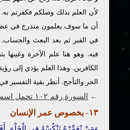
لأن العلم بذلك وصلكم فكفرتم به.
أن ما سوف يعلمون متدرج في عظمت
في القبر ثم بعد البعث والحساب. ع
فيه. وهو هنا علم الآخرة وغيبها ب
الكافرين. وهذا العلم يؤدي إلى رؤية
الحر والتأجج. أنظر بقية التفسير 
←
السورة رقم ١٠٢ تحمل اسم " التكاثر "
١٣-
بخصوص
عمر الإنسان
وَمَنْ
نُعَمِّرْهُ
نَنْكُسْهُ فِي الْخَلْقِ
أَف