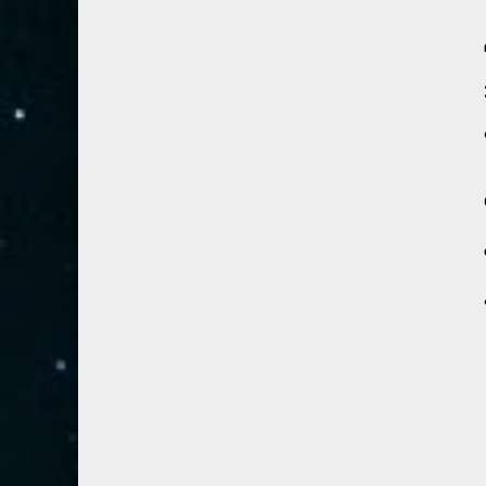
28- القصص
5
29- العنكبوت
4
30- الروم
3
31- لقمان
2
32- السجدة
2
33- الأحزاب
4
34- سبأ
3
35- فاطر
2
36- يس
4
37- الصافات
8
38- ص
5
39- الزمر
4
40- غافر
4