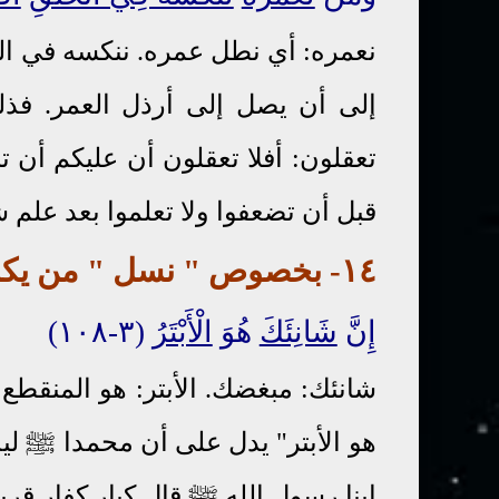
نعمره: أي نطل عمره. ننكسه في ال
إلى أن يصل إلى أرذل العمر. فذل
تعقلون: أفلا تعقلون أن عليكم أن ت
قبل أن تضعفوا ولا تعلموا بعد علم ش
١٤- بخصو
ص
"
نسل
"
من يكر
إِنَّ
شَانِئَكَ
هُوَ
الْأَبْتَرُ
(٣-١٠٨)
شانئك: مبغضك. الأبتر: هو المنقطع ذ
هو الأبتر" يدل على أن محمدا ﷺ لي
ابنا رسول الله ﷺ قال كبار كفار قر