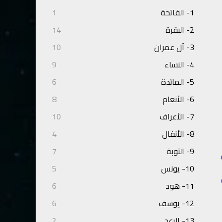
1- الفاتحة
1
2- البقرة
14
3- آل عمران
10
4- النساء
9
5- المائدة
6
6- الأنعام
8
7- الأعراف
10
8- الأنفال
4
9- التوبة
7
ُمَّ
10- يونس
5
11- هود
6
12- يوسف
6
13- الرعد
2