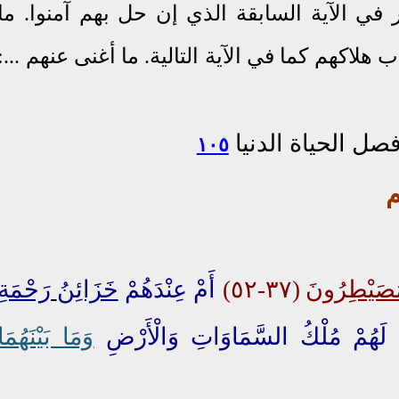
ور في الآية السابقة الذي إن حل بهم آمنوا. ما
هلاكهم كما في الآية التالية. ما أغنى عنهم ...:
صل الحياة الدنيا
١٠٥
م
ُصَيْطِرُونَ
(٣٧-٥٢)
أَمْ عِنْدَهُمْ
خَزَائِنُ
رَحْمَةِ
وَمَا بَيْنَهُمَا