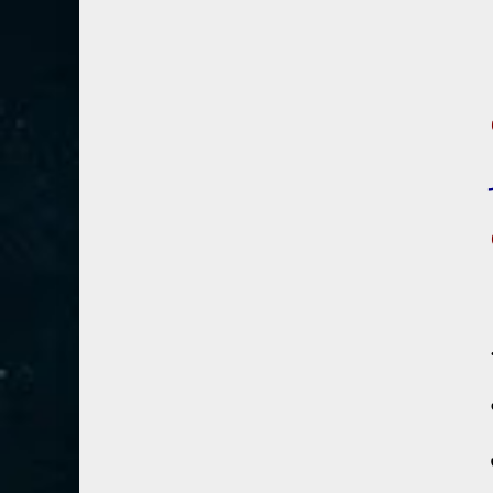
80- عبس
2
81- التكوير
2
82- الانفطار
1
83- المطففين
2
84- الانشقاق
1
85- البروج
1
86- الطارق
1
87- الأعلى
1
88- الغاشية
1
89- الفجر
2
90- البلد
1
91- الشمس
1