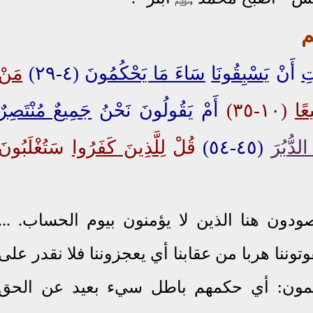
م
تِ
أَنْ
يَسْبِقُونَا
سَاءَ مَا يَحْكُمُونَ
(٤-٢٩)
مَنْ
يعًا
(١٠-٣٥)
أَمْ يَقُولُونَ نَحْنُ
جَمِيعٌ مُنْتَصِرٌ
الدُّبُرَ
(٤٥-٥٤)
قُلْ
لِلَّذِينَ كَفَرُوا
سَتُغْلَبُونَ
دون هنا الذين لا يؤمنون بيوم الحساب. ...
وننا هربا من عقابنا أي يعجزوننا فلا نقدر على
كمون: أي حكمهم باطل سيء بعيد عن الحق