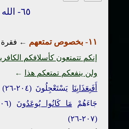
٦٥- الله يخاطب الكافرين
١١
- بخصو
ص
تمتعهم
←
فقرة
إنكم تتمتعون كأسلافكم الكافري
ولن ينفعكم تمتعكم هذا
←
أَفَبِعَذَابِنَا
جَاءَهُمْ
مَا كَانُوا يُوعَدُونَ
(٢٠٦-٢٦)
(٢٠٧-٢٦)