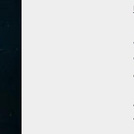
41- فصلت
3
42- الشورى
3
43- الزخرف
5
44- الدخان
3
45- الجاثية
2
46- الأحقاف
2
47- محمد
2
48- الفتح
2
49- الحجرات
1
50- ق
3
51- الذاريات
3
52- الطور
3
53- النجم
3