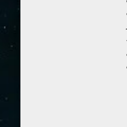
54- القمر
3
55- الرحمان
4
56- الواقعة
4
57- الحديد
2
58- المجادلة
2
59- الحشر
2
60- الممتحنة
2
61- الصف
1
62- الجمعة
1
63- المنافقون
1
64- التغابن
1
65- الطلاق
1
66- التحريم
1