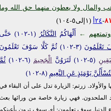
هب والمال ولا يعطون منهما حق الله وما
٨
-
٢٤أ
(١إلى٥-١٠٤)
تمتعهم
←
أَلْهَاكُمُ
التَّكَاثُرُ
(١-١٠٢) حَتَّى
 تَعْلَمُونَ
(٣-١٠٢) ثُمَّ كَلَّا سَوْفَ تَعْلَمُونَ
يَقِينِ
(٥-١٠٢) لَتَرَوُنَّ
الْجَحِيمَ
(٦-١٠٢)
ثُمَّ
َتُسْأَلُنَّ يَوْمَئِذٍ عَنِ النَّعِيمِ
(٨-١٠٢)
ا والأولاد. زرتم: الزيارة تدل على أن البقاء في
د الملحدون. فهي زيارة خاصة من ورائها بعث
اع الدنيا. سوف تعلمون: أي سوف ترون بأعينكم