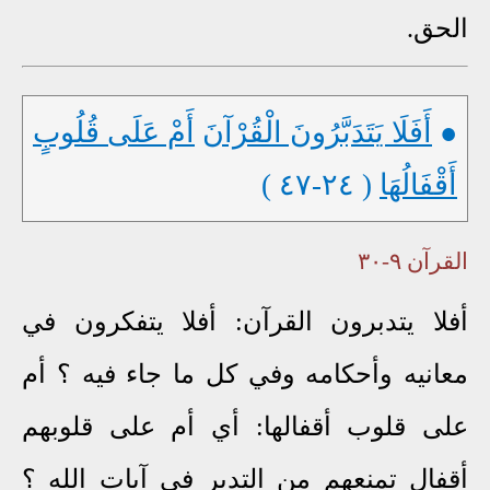
الحق.
●
أَفَلَا يَتَدَبَّرُونَ الْقُرْآنَ
أَمْ عَلَى قُلُوبٍ
أَقْفَالُهَا
( ٢٤-٤٧ )
القرآن ٩-٣٠
أفلا يتدبرون القرآن: أفلا يتفكرون في
معانيه وأحكامه وفي كل ما جاء فيه ؟ أم
على قلوب أقفالها: أي أم على قلوبهم
أقفال تمنعهم من التدبر في آيات الله ؟