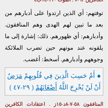
توفتهم: أي الذين ارتدوا على أدبارهم من
بعد ما تبين لهم الهدى وهم المنافقون.
وأدبارهم: أي ظهورهم. ذلك: إشارة إلى ما
يلقونه عند موتهم حين تضرب الملائكة
وجوههم وأدبارهم. أسخط: أغضب.
● أَمْ حَسِبَ الَّذِينَ فِي قُلُوبِهِمْ
مَرَضٌ
أَنْ لَنْ يُخْرِجَ اللَّهُ
أَضْغَانَهُمْ
( ٢٩-٤٧ )
المنافقون ٥٨-٧-٨د-١٥ز . اعتقادات الكافرين