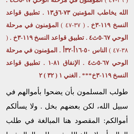
الله يخاطب المؤمنين ٧٣-٦ق١٣ . تطبيق قواعد
النسخ ١١٩-٣خ .
( ٣٧-٤٧ )
المؤمنون في مرحلة
الوحي ٦٧-٥ث٤ . تطبيق قواعد النسخ ١١٩-٣خ .
(
٣٨-٤٧ )
الناس ٥٠-١٦أ-٣٢أ . المؤمنون في مرحلة
الوحي ٦٧-٥ث٤ . الإنفاق ٨١-١ . تطبيق قواعد
النسخ ١١٩-٣خ*** . الغني ١ ( ٣٢ ) ٢
طولب المسلمون بأن يضحوا بأموالهم في
سبيل الله، لكن بعضهم بخل . ولا يسألكم
أموالكم: المقصود هنا المبالغة في طلب