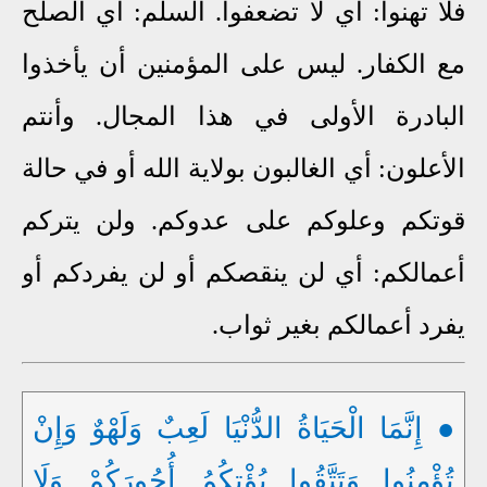
فلا تهنوا: أي لا تضعفوا. السلم: أي الصلح
مع الكفار. ليس على المؤمنين أن يأخذوا
البادرة الأولى في هذا المجال. وأنتم
الأعلون: أي الغالبون بولاية الله أو في حالة
قوتكم وعلوكم على عدوكم. ولن يتركم
أعمالكم: أي لن ينقصكم أو لن يفردكم أو
يفرد أعمالكم بغير ثواب.
● إِنَّمَا الْحَيَاةُ الدُّنْيَا لَعِبٌ وَلَهْوٌ وَإِنْ
تُؤْمِنُوا وَتَتَّقُوا يُؤْتِكُمُ أُجُورَكُمْ
وَلَا