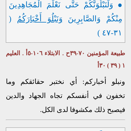
● وَلَنَبْلُوَنَّكُمْ حَتَّى نَعْلَمَ الْمُجَاهِدِينَ
مِنْكُمْ وَالصَّابِرِينَ
وَنَبْلُوَ أَخْبَارَكُمُ
(
٣١-٤٧ )
طبيعة المؤمنين ٧٠-٣٩ح . الابتلاء ١٠٦-٥أ . العليم
١ ( ٣٩ ) ٣٠أ
ونبلو أخباركم: أي نختبر حقائقكم وما
تخفون في أنفسكم تجاه الجهاد والدين
فيصبح ذلك مكشوفا لدى الكل.