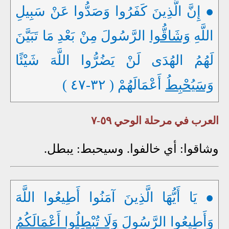
● إِنَّ الَّذِينَ كَفَرُوا وَصَدُّوا عَنْ سَبِيلِ
اللَّهِ
وَشَاقُّوا
الرَّسُولَ مِنْ بَعْدِ مَا تَبَيَّنَ
لَهُمُ الهُدَى لَنْ يَضُرُّوا اللَّهَ شَيْئًا
وَسَيُحْبِطُ
أَعْمَالَهُمْ ( ٣٢-٤٧ )
العرب في مرحلة الوحي ٥٩-٧
وشاقوا: أي خالفوا. وسيحبط: يبطل.
● يَا أَيُّهَا الَّذِينَ آمَنُوا أَطِيعُوا اللَّهَ
وَأَطِيعُوا الرَّسُولَ
وَلَا تُبْطِلُوا أَعْمَالَكُمُ