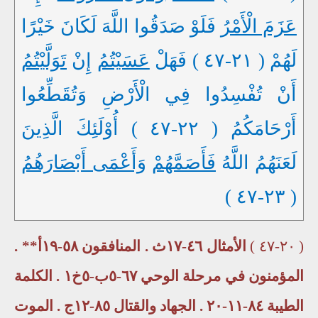
عَزَمَ الْأَمْرُ
فَلَوْ صَدَقُوا اللَّهَ لَكَانَ خَيْرًا
لَهُمْ ( ٢١-٤٧ ) فَهَلْ
عَسَيْتُمُ
إِنْ
تَوَلَّيْتُمُ
أَنْ تُفْسِدُوا فِي الْأَرْضِ وَتُقَطِّعُوا
أَرْحَامَكُمُ ( ٢٢-٤٧ ) أُوْلَئِكَ الَّذِينَ
لَعَنَهُمُ اللَّهُ
فَأَصَمَّهُمْ
وَأَعْمَى أَبْصَارَهُمُ
( ٢٣-٤٧ )
( ٢٠-٤٧ )
الأمثال ٤٦-١٧ث . المنافقون ٥٨-١٩أ** .
المؤمنون في مرحلة الوحي ٦٧-٥ب-٥خ١ . الكلمة
الطيبة ٨٤-١١-٢٠ . الجهاد والقتال ٨٥-١٢ج . الموت