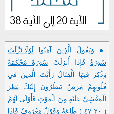
● وَيَقُولُ الَّذِينَ آمَنُوا
لَوْلَا نُزِّلَتْ
سُورَةٌ
فَإِذَا أُنزِلَتْ
سُورَةٌ مُحْكَمَةٌ
وَذُكِرَ فِيهَا الْقِتَالُ رَأَيْتَ الَّذِينَ فِي
قُلُوبِهِمْ
مَرَضٌ
يَنظُرُونَ إِلَيْكَ
نَظَرَ
الْمَغْشِيِّ عَلَيْهِ مِنَ الْمَوْتِ
فَأَوْلَى لَهُمْ
( ٢٠-٤٧ )
طَاعَةٌ
وَقَوْلٌ مَعْرُوفٌ
فَإِذَا