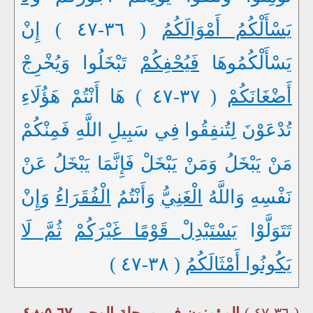
يَسْأَلْكُمُ أَمْوَالَكُمُ
( ٣٦-٤٧ ) إِنْ
يَسْأَلْكُمُوهَا
فَيُحْفِكُمْ
تَبْخَلُوا وَيُخْرِجْ
أَضْغَانَكُمْ
( ٣٧-٤٧ ) هَا أَنْتُمْ هَؤُلَاءِ
تُدْعَوْنَ لِتُنفِقُوا فِي سَبِيلِ اللَّهِ فَمِنْكُمْ
مَنْ يَبْخَلُ وَمَنْ يَبْخَلْ فَإِنَّمَا يَبْخَلُ عَنْ
نَفْسِهِ وَاللَّهُ
الْغَنِيُّ
وَأَنْتُمُ
الْفُقَرَاءُ
وَإِنْ
تَتَوَلَّوْا
يَسْتَبْدِلْ قَوْمًا غَيْرَكُمْ
ثُمَّ لَا
يَكُونُوا أَمْثَالَكُمُ
( ٣٨-٤٧ )
( ٣٦-٤٧ )
المؤمنون في مرحلة الوحي ٦٧-٥ث٤ .