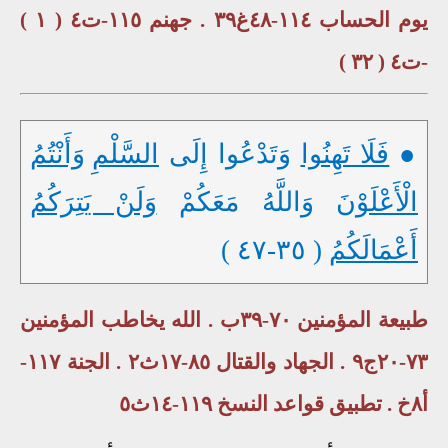
يوم الحساب ١١٤-٤٨غ٣٩ . جهنم ١١٥-ت٤ ( ١ )
-ت٤ ( ٣٢ )
●
فَلَا تَهِنُوا
وَتَدْعُوا إِلَى
السَّلْمِ
وَأَنْتُمُ
الْأَعْلَوْنَ
وَاللَّهُ مَعَكُمْ
وَلَنْ يَتِرَكُمُ
أَعْمَالَكُمُ
( ٣٥-٤٧ )
طبيعة المؤمنين ٧٠-٣٩ب . الله يخاطب المؤمنين
٧٣-٢٠ج٩ . الجهاد والقتال ٨٥-١٧ث٢ . الجنة ١١٧-
أ٨خ . تطبيق قواعد النسخ ١١٩-١٤ث٥