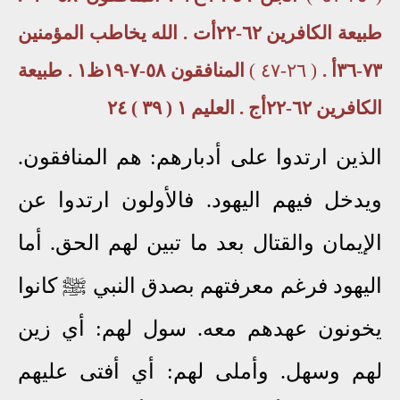
طبيعة الكافرين ٦٢-٢٢أت . الله يخاطب المؤمنين
٧٣-٣٦أ .
( ٢٦-٤٧ )
المنافقون ٥٨-٧-١٩ظ١ . طبيعة
الكافرين ٦٢-٢٢أج . العليم ١ ( ٣٩ ) ٢٤
الذين ارتدوا على أدبارهم: هم المنافقون.
ويدخل فيهم اليهود. فالأولون ارتدوا عن
الإيمان والقتال بعد ما تبين لهم الحق. أما
اليهود فرغم معرفتهم بصدق النبي ﷺ كانوا
يخونون عهدهم معه. سول لهم: أي زين
لهم وسهل. وأملى لهم: أي أفتى عليهم