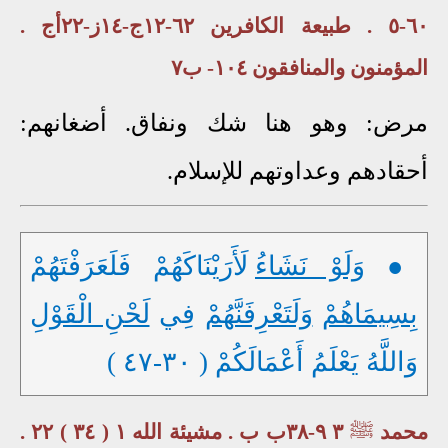
٦٠-٥ . طبيعة الكافرين ٦٢-١٢ج-١٤ز-٢٢أج .
المؤمنون والمنافقون ١٠٤- ب٧
مرض: وهو هنا شك ونفاق. أضغانهم:
أحقادهم وعداوتهم للإسلام.
●
وَلَوْ نَشَاءُ
لَأَرَيْنَاكَهُمْ فَلَعَرَفْتَهُمْ
بِسِيمَاهُمْ
وَلَتَعْرِفَنَّهُمْ
فِي
لَحْنِ الْقَوْلِ
وَاللَّهُ يَعْلَمُ أَعْمَالَكُمْ ( ٣٠-٤٧ )
محمد
ﷺ
٣ ٩-٣٨ب ب . مشيئة الله ١ ( ٣٤ ) ٢٢ .