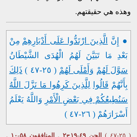
وهذه هي حقيقتهم.
● إِنَّ
الَّذِينَ ارْتَدُّوا عَلَى أَدْبَارِهِمْ
مِنْ
بَعْدِ مَا تَبَيَّنَ لَهُمُ الْهُدَى الشَّيْطَانُ
سَوَّلَ لَهُمْ
وَأَمْلَى لَهُمْ
( ٢٥-٤٧ )
ذَلِكَ
بِأَنَّهُمْ
قَالُوا
لِلَّذِينَ كَرِهُوا مَا نَزَّلَ اللَّهُ
سَنُطِيعُكُمْ فِي بَعْضِ الْأَمْرِ
وَاللَّهُ يَعْلَمُ
أَسْرَارَهُمْ ( ٢٦-٤٧ )
( ٢٥-٤٧ )
الجن ٤٩-١٩ح٢ . المنافقون ٥٨-١٠ .