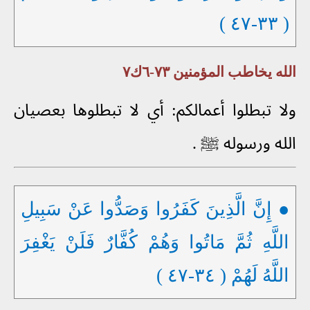
( ٣٣-٤٧ )
الله يخاطب المؤمنين ٧٣-٦ك٧
ولا تبطلوا أعمالكم: أي لا تبطلوها بعصيان
الله ورسوله ﷺ .
● إِنَّ الَّذِينَ كَفَرُوا وَصَدُّوا عَنْ سَبِيلِ
اللَّهِ ثُمَّ مَاتُوا وَهُمْ كُفَّارٌ فَلَنْ يَغْفِرَ
اللَّهُ لَهُمْ ( ٣٤-٤٧ )