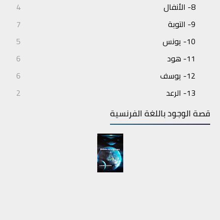
8- الأنفال
4
9- التوبة
7
10- يونس
5
11- هود
6
12- يوسف
6
13- الرعد
2
14- إبراهيم
3
قصة الوجود باللغة الفرنسية
15- الحجر
4
16- النحل
7
17- الإسراء
6
18- الكهف
6
19- مريم
5
20- طه
6