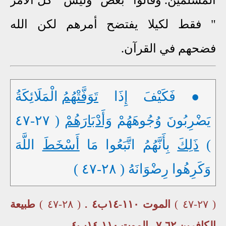
" فقط لكيلا يفتضح أمرهم لكن الله
فضحهم في القرآن.
● فَكَيْفَ إِذَا
تَوَفَّتْهُمُ
الْمَلَائِكَةُ
يَضْرِبُونَ وُجُوهَهُمْ
وَأَدْبَارَهُمْ
( ٢٧-٤٧
)
ذَلِكَ
بِأَنَّهُمُ اتَّبَعُوا مَا
أَسْخَطَ
اللَّهَ
وَكَرِهُوا رِضْوَانَهُ ( ٢٨-٤٧ )
( ٢٧-٤٧ )
الموت ١١٠-١٤ب٤ .
( ٢٨-٤٧ )
طبيعة
الكافرين ٦٢-٧ . الموت ١١٠-١٤ب٤