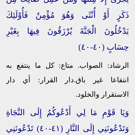
ذَكَرٍ أَوْ أُنْثَى وَهُوَ مُؤْمِنٌ فَأُوْلَئِكَ
يَدْخُلُونَ الْجَنَّةَ يُرْزَقُونَ فِيهَا بِغَيْرِ
حِسَابٍ (٤٠-٤٠)
الرشاد: الصواب. متاع: كل ما ينتفع به
انتفاعا غير باق.دار القرار: أي دار
الاستقرار والخلود.
وَيَا قَوْمِ مَا لِي أَدْعُوكُمُ إِلَى النَّجَاةِ
وَتَدْعُونَنِي إِلَى النَّارِ (٤١-٤٠) تَدْعُونَنِي