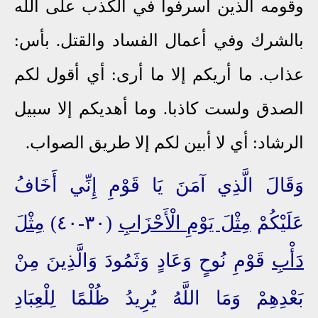
وقومه الذين أسرفوا في الكذب على الله
بالشرك وفي أعمال الفساد والقتل. بأس:
عذاب. ما أريكم إلا ما أرى: أي أقول لكم
الصدق ولست كاذبا. وما أهديكم إلا سبيل
الرشاد: أي لا أبين لكم إلا طريق الصواب.
وَقَالَ الَّذِي آمَنَ يَا قَوْمِ إِنِّي أَخَافُ
عَلَيْكُمْ
مِثْلَ يَوْمِ الْأَحْزَابِ
(٣٠-٤٠)
مِثْلَ
دَأْبِ
قَوْمِ نُوحٍ وَعَادٍ وَثَمُودَ وَالَّذِينَ مِنْ
بَعْدِهِمْ وَمَا اللَّهُ يُرِيدُ ظُلْمًا لِلْعِبَادِ