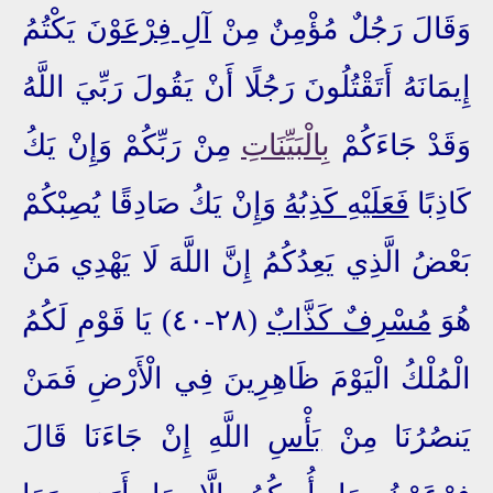
وَقَالَ رَجُلٌ مُؤْمِنٌ مِنْ
آلِ فِرْعَوْنَ
يَكْتُمُ
إِيمَانَهُ أَتَقْتُلُونَ رَجُلًا أَنْ يَقُولَ رَبِّيَ اللَّهُ
وَقَدْ جَاءَكُمْ
بِالْبَيِّنَاتِ
مِنْ رَبِّكُمْ وَإِنْ يَكُ
كَاذِبًا
فَعَلَيْهِ كَذِبُهُ
وَإِنْ يَكُ صَادِقًا يُصِبْكُمْ
بَعْضُ الَّذِي يَعِدُكُمُ إِنَّ اللَّهَ لَا يَهْدِي مَنْ
هُوَ
مُسْرِفٌ كَذَّابٌ
(٢٨-٤٠) يَا قَوْمِ لَكُمُ
الْمُلْكُ الْيَوْمَ ظَاهِرِينَ فِي الْأَرْضِ فَمَنْ
يَنصُرُنَا مِنْ
بَأْسِ
اللَّهِ إِنْ جَاءَنَا قَالَ