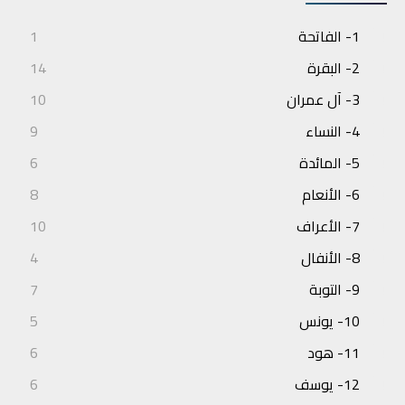
1- الفاتحة
1
2- البقرة
14
3- آل عمران
10
4- النساء
9
5- المائدة
6
6- الأنعام
8
7- الأعراف
10
8- الأنفال
4
9- التوبة
7
10- يونس
5
11- هود
6
12- يوسف
6