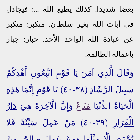
بغضا شديدا. كذلك يطبع الله ...: فيجادل
في آيات الله بغير سلطان. متكبر: متكبر
عن عبادة الله الواحد الأحد. جبار: جبار
بأعماله الظالمة.
وَقَالَ الَّذِي آمَنَ
يَا قَوْمِ اتَّبِعُونِ أَهْدِكُمْ
سَبِيلَ
الرَّشَادِ
(٣٨-٤٠) يَا قَوْمِ إِنَّمَا هَذِهِ
الْحَيَاةُ الدُّنْيَا
مَتَاعٌ
وَإِنَّ الْآخِرَةَ هِيَ
دَارُ
الْقَرَارِ
(٣٩-٤٠) مَنْ عَمِلَ سَيِّئَةً فَلَا
يُجْزَى إِلَّا مِثْلَهَا وَمَنْ عَمِلَ صَالِحًا مِنْ