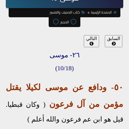
الصفحة الرئيسية
كتاب التصنيف والتفسير
الحجم
السابق
التالي
٢٦- موسى
(10/18)
٥٠
- ودافع عن موسى لكيلا يقتل
مؤمن من آل فرعون
( وكان قبطيا
.
قيل هو ابن عم فرعون والله أعلم
)