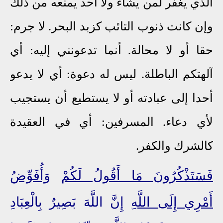
الذي يغفر لمن يشاء ولا أحد يمنعه من ذلك
وإن كانت ذنوب التائب كزبد البحر. لا جرم:
حقا أو لا محالة. أنما تدعونني إليه: أي
آلهتكم الباطلة. ليس له دعوة: أي لا يدعو
أحدا إلى عبادته أو لا يستطيع أن يستجيب
لأي دعاء. المسرفين: أي في العقيدة
كالشرك والكفر.
فَسَتَذْكُرُونَ مَا أَقُولُ لَكُمْ
وَأُفَوِّضُ
أَمْرِي إِلَى اللَّهِ
إِنَّ اللَّهَ بَصِيرٌ بِالْعِبَادِ