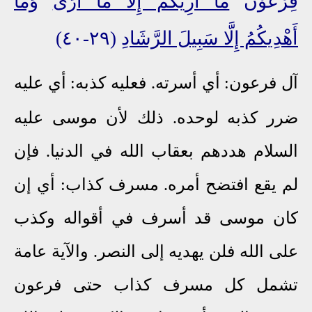
فِرْعَوْنُ
مَا أُرِيكُمُ إِلَّا مَا أَرَى
وَمَا
أَهْدِيكُمُ إِلَّا سَبِيلَ الرَّشَادِ
(٢٩-٤٠)
آل فرعون: أي أسرته. فعليه كذبه: أي عليه
ضرر كذبه لوحده. ذلك لأن موسى عليه
السلام هددهم بعقاب الله في الدنيا. فإن
لم يقع افتضح أمره. مسرف كذاب: أي إن
كان موسى قد أسرف في أقواله وكذب
على الله فلن يهديه إلى النصر. والآية عامة
تشمل كل مسرف كذاب حتى فرعون