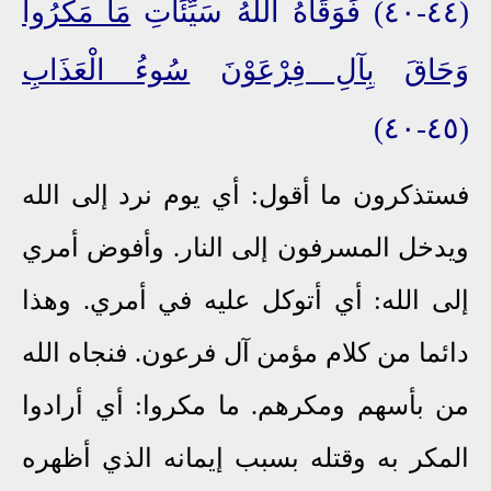
(٤٤-٤٠) فَوَقَاهُ اللَّهُ سَيِّئَاتِ
مَا مَكَرُوا
وَحَاقَ
بِآلِ فِرْعَوْنَ
سُوءُ الْعَذَابِ
(٤٥-٤٠)
فستذكرون ما أقول: أي يوم نرد إلى الله
ويدخل المسرفون إلى النار. وأفوض أمري
إلى الله: أي أتوكل عليه في أمري. وهذا
دائما من كلام مؤمن آل فرعون. فنجاه الله
من بأسهم ومكرهم. ما مكروا: أي أرادوا
المكر به وقتله بسبب إيمانه الذي أظهره