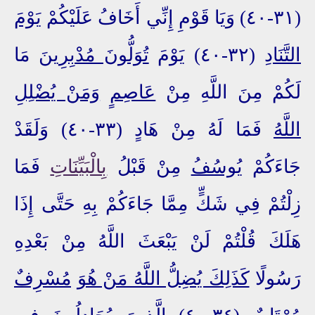
(٣١-٤٠) وَيَا قَوْمِ إِنِّي أَخَافُ عَلَيْكُمْ
يَوْمَ
التَّنَادِ
(٣٢-٤٠) يَوْمَ
تُوَلُّونَ مُدْبِرِينَ
مَا
لَكُمْ مِنَ اللَّهِ مِنْ
عَاصِمٍ
وَمَنْ يُضْلِلِ
اللَّهُ
فَمَا لَهُ مِنْ هَادٍ (٣٣-٤٠) وَلَقَدْ
جَاءَكُمْ
يُوسُفُ
مِنْ قَبْلُ
بِالْبَيِّنَاتِ
فَمَا
زِلْتُمْ فِي شَكٍّ مِمَّا جَاءَكُمْ بِهِ حَتَّى إِذَا
هَلَكَ قُلْتُمْ لَنْ يَبْعَثَ اللَّهُ مِنْ بَعْدِهِ
رَسُولًا
كَذَلِكَ يُضِلُّ اللَّهُ مَنْ هُوَ
مُسْرِفٌ