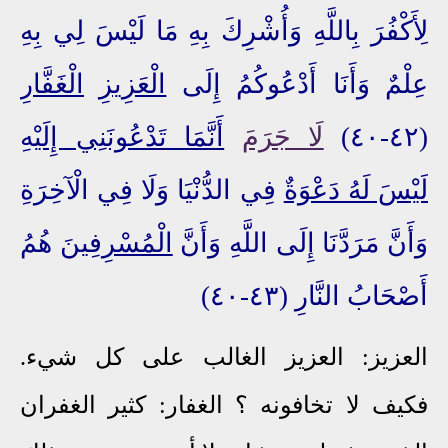
لِأَكْفُرَ بِاللَّهِ وَأُشْرِكَ بِهِ مَا لَيْسَ لِي بِهِ
عِلْمٌ وَأَنَا أَدْعُوكُمُ إِلَى
الْعَزِيزِ
الْغَفَّارِ
(٤٢-٤٠)
لَا جَرَمَ
أَنَّمَا تَدْعُونَنِي إِلَيْهِ
لَيْسَ لَهُ دَعْوَةٌ
فِي الدُّنْيَا وَلَا فِي الْآخِرَةِ
وَأَنَّ مَرَدَّنَا إِلَى اللَّهِ وَأَنَّ
الْمُسْرِفِينَ
هُمُ
أَصْحَابُ النَّارِ (٤٣-٤٠)
العزيز: العزيز الغالب على كل شيء.
فكيف لا تخافونه ؟ الغفار: كثير الغفران