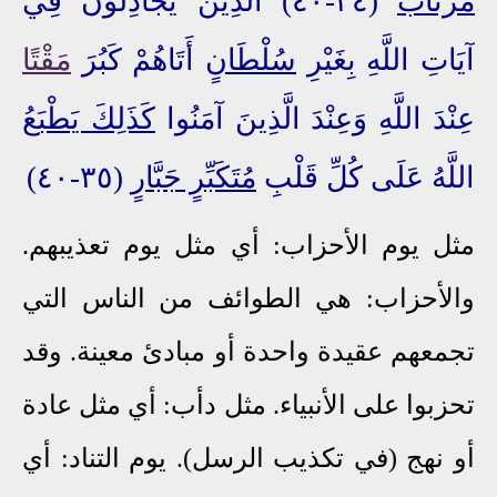
مُرْتَابٌ
(٣٤-٤٠) الَّذِينَ يُجَادِلُونَ فِي
آيَاتِ اللَّهِ بِغَيْرِ
سُلْطَانٍ
أَتَاهُمْ كَبُرَ
مَقْتًا
عِنْدَ اللَّهِ وَعِنْدَ الَّذِينَ آمَنُوا
كَذَلِكَ يَطْبَعُ
اللَّهُ عَلَى كُلِّ قَلْبِ
مُتَكَبِّرٍ جَبَّارٍ
(٣٥-٤٠)
مثل يوم الأحزاب: أي مثل يوم تعذيبهم.
والأحزاب: هي الطوائف من الناس التي
تجمعهم عقيدة واحدة أو مبادئ معينة. وقد
تحزبوا على الأنبياء. مثل دأب: أي مثل عادة
أو نهج (في تكذيب الرسل). يوم التناد: أي