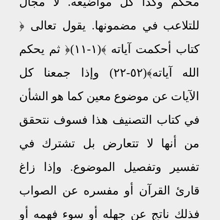
محكم وكذا كل مواضيعه. لا مجال
للتلاعب في مضمونها
يقول تعالى ﴿
.
كتاب أحكمت آياته ﴾(١-١١)﴿ ثم يحكم
الله آياته﴾(٥٢-٢٢) وإذا جمعنا كل
الآيات عن موضوع معين كما هو الشأن
في كتاب التصنيف هذا فسوف نتحقق
من أنها لا تتعارض بل تشترك في
تفسير وتفصيل الموضوع
وإذا زاغ
.
قارئ القرآن أو مفسره عن الصواب
فذلك ناتج عن جهله أو سوء فهمه أو