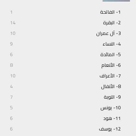
1- الفاتحة
1
2- البقرة
14
3- آل عمران
10
4- النساء
9
5- المائدة
6
6- الأنعام
8
7- الأعراف
10
8- الأنفال
4
9- التوبة
7
10- يونس
5
11- هود
6
12- يوسف
6