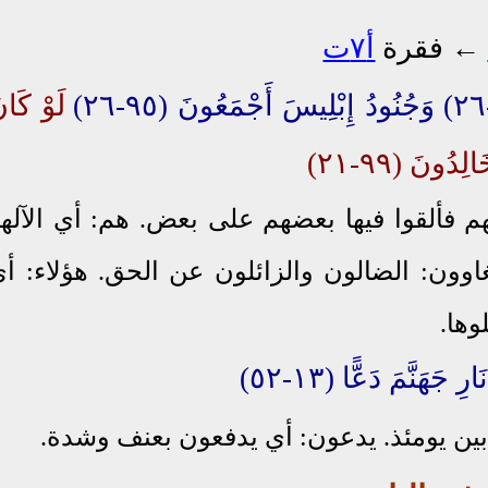
←
فقرة
أ٧ت
لَوْ كَان
ِدُونَ (٩٩-٢١)
هم فألقوا فيها بعضهم على بعض. هم: أي الآله
لغاوون: الضالون والزائلون عن الحق. هؤلاء: أ
وها.
ِ جَهَنَّمَ دَعًّا (١٣-٥٢)
ذبين يومئذ. يدعون: أي يدفعون بعنف وشدة.