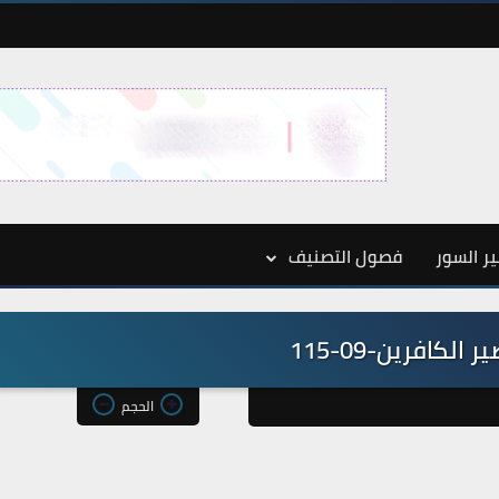
ر السور
فصول التصنيف
لكافرين-09-115
الحجم