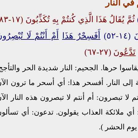
ثُمَّ يُقَالُ هَذَا الَّذِي كُنتُمْ بِهِ تُكَذِّبُونَ (١٧-٨٣)
١-٥٢)
أَفَسِحْرٌ هَذَا
أَمْ أَنْتُمْ لَا تُبْصِرُون
ِ
تَدَّعُونَ
(٢٧-٦٧)
قاسوا حرها. الجحيم: النار شديدة الحر والتأجج
ة إلى النار. أفسحر هذا: أي أسحر ما ترون الآ
م لا تبصرون: أم أنتم لا تبصرون هذه النار الآ
 أي ملائكة العذاب يقولون. تدعون: أي تسألو
يوم الحشر ).