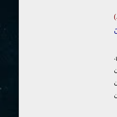
80- عبس
2
81- التكوير
2
82- الانفطار
1
َ
83- المطففين
2
84- الانشقاق
1
85- البروج
1
.
86- الطارق
1
ن
87- الأعلى
1
88- الغاشية
1
ن
89- الفجر
2
ن
90- البلد
1
91- الشمس
1