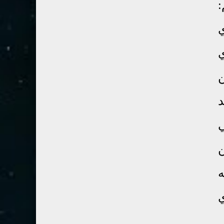
:
54- القمر
3
55- الرحمان
4
ي
56- الواقعة
4
ي
57- الحديد
2
ن
58- المجادلة
2
59- الحشر
2
د
60- الممتحنة
2
ي
61- الصف
1
62- الجمعة
1
ن
63- المنافقون
1
ه
64- التغابن
1
ي
65- الطلاق
1
66- التحريم
1