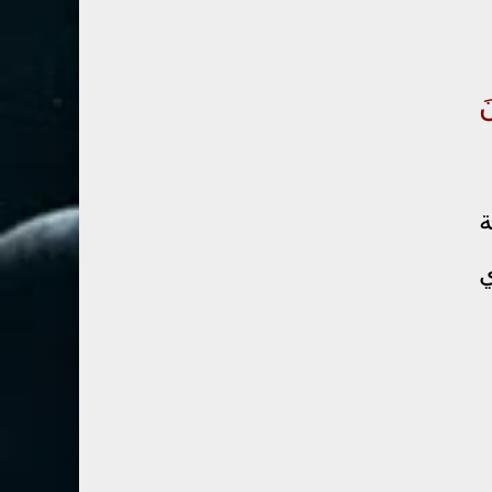
67- الملك
2
68- القلم
2
69- الحاقة
3
َ
70- المعارج
3
71- نوح
2
72- الجن
2
ة
73- المزمل
1
ي
74- المدثر
2
75- القيامة
2
76- الإنسان
2
77- المرسلات
2
78- النبأ
2
79- النازعات
2