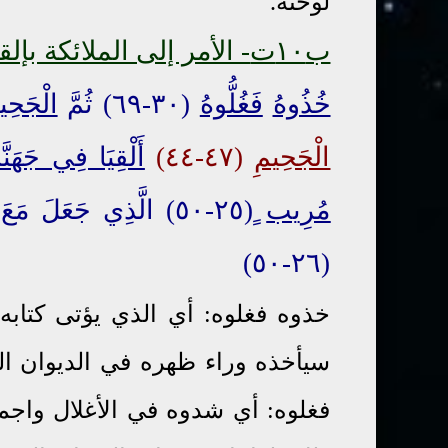
لوحته.
ب
١٠
ت
- الأمر إلى الملائكة بإل
خُذُوهُ
فَغُلُّوهُ
(٣٠-٦٩) ثُمَّ
الْجَحِي
الْجَحِيمِ
(٤٧-٤٤)
أَلْقِيَا فِي جَهَنَّ
مُرِيب
ٍ(٢٥-٥٠) الَّذِي جَعَلَ مَعَ اللَّهِ إِلَهًا آخَرَ فَأَلْقِيَاهُ
(٢٦-٥٠)
خذوه فغلوه: أي الذي يؤتى كتابه
سيأخذه وراء ظهره في الديوان الثا
فغلوه: أي شدوه في الأغلال واجمع