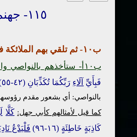
١١٥- جهنم ومصير الكافرين
ب١٠- ثم
تلقي
بهم الملائكة 
ب
١٠
أ- ستأخذهم بالنواصي وال
فَبِأَيِّ
آلَاءِ
رَبِّكُمَا تُكَذِّبَانِ (٤٢-٥٥)
بالنواصي: أي بشعور مقدم رؤوسهم. 
كَلَّا
لَ
كما قيل لأمثالهم كأبي جهل:
كَاذِبَةٍ خَاطِئَةٍ (١٦-٩٦)
فَلْيَدْعُ نَادِيَ