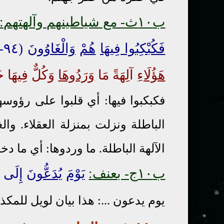
ب
١٠
ث
- مع شياطينهم وآلهتهم:
فَكُبْكِبُوا فِيهَا
هُمْ
وَالْغَاوُونَ
(٩٤-٢٦) وَجُنُودُ إِبْلِيسَ أَجْمَعُونَ (٩٥-٢٦)
هَؤُلَاءِ
آلِهَةً مَا
وَرَدُوهَا
وَكُلٌّ فِيهَا خَال
فكبكبوا فيها: أي قلبوا على رؤوس
الباطلة ونزلت بمنزلة العقلاء. وا
الآلهة الباطلة. ما وردوها: أي ما دخل
ب
١٠
ج- بعنف:
يَوْمَ
يُدَعُّونَ
إِلَى نَار
يوم يدعون ...: هذا بيان لويل للمك