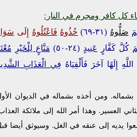
قاء كل كافر ومجرم في النار:
مَ
صَلُّوهُ
(٣١-٦٩)
خُذُوهُ
فَاعْتُلُوهُ
إِلَى
سَوَاء
مَ
كُلَّ كَفَّارٍ
عَنِيدٍ
(٢٤-٥٠)
مَنَّاعٍ لِلْخَيْرِ
مُعْتَد
فِي الْعَذَابِ الشَّدِيد
 بشماله. ومن أخذه بشماله في الديوان الأو
ني العسير. وهذا أمر الله إلى ملائكة العذاب
وا يديه إلى عنقه في الغل. وسيوثق أيضا قب