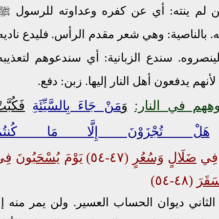
ئن لم ينته: أي عن كفره وعداوته للرسول ﷺ
 بالناصية: وهي شعر مقدم الرأس. فليدع ناديه
صروه. سندع الزبانية: أي سندعوهم لتعذيبه
أنهم يدفعون أهل النار إليها. زبن: دفع.
هم في النار:
و
َمَنْ جَاءَ بِالسَّيِّئَةِ
فَكُبَّت
هَلْ تُجْزَوْنَ إِلَّا
مَا كُنتُم
ِي
ضَلَالٍ
وَسُعُرٍ
(٤٧-٥٤)
يَوْمَ
يُسْحَبُونَ
فِي
َقَرَ
(٤٨-٥٤)
 الثاني ديوان الحساب العسير. ولن يمر منه إل