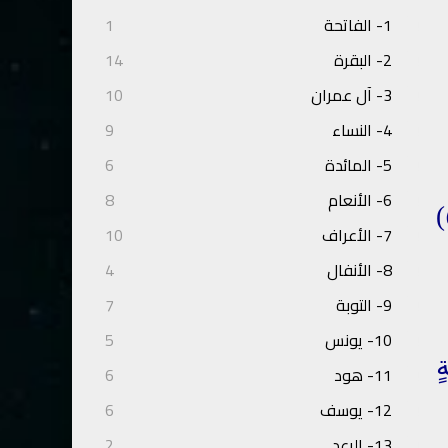
1- الفاتحة
1
2- البقرة
14
3- آل عمران
10
4- النساء
9
5- المائدة
6
6- الأنعام
8
وَالْأَقْدَامِ (٤١-٥٥)
7- الأعراف
10
8- الأنفال
4
9- التوبة
7
10- يونس
5
ةٍ
11- هود
6
12- يوسف
6
13- الرعد
2