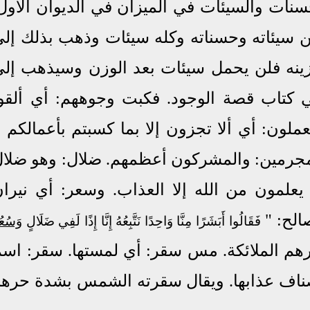
نات والسيئات في الميزان في الديوان الأول
 سيئاته وحسناته وكله سيئات وذهب بذلك إل
ازينه فلن يحمل سيئات بعد الوزن وسيذهب إل
في كتاب قصة الوجود. فكبت وجوههم: أي ألقو
ملون: أي ألا تجزون إلا بما كسبتم
بأعمالكم 
مجرمين: والمشركون أعظمهم. ضلال: وهو ضلا
يعلمون من الله إلا العذاب. وسعر: أي نيرا
الح: "
فَقَالُوا أَبَشَرًا مِنَّا وَاحِدًا نَتَّبِعُهُ إِنَّا إِذًا لَفِي ضَلَالٍ
وَسُعُ
هم الملائكة. مس سقر: أي لمستها. سقر: اس
اف عذابها. ويقال سقرته الشمس بشدة حرها