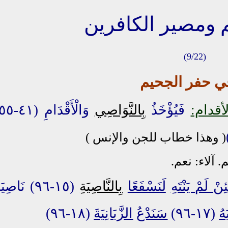
(9/22)
في حفر الجحيم
أقدام:
فَيُؤْخَذُ
بِالنَّوَاصِي
( وهذا خطاب للجن والإنس )
آلاء: نعم.
ئِنْ لَمْ يَنْتَهِ
لَنَسْفَعًا
بِالنَّاصِيَةِ
(١٥-٩٦) نَاصِيَ
هُ
(١٧-٩٦)
سَنَدْعُ
الزَّبَانِيَةَ
(١٨-٩٦)