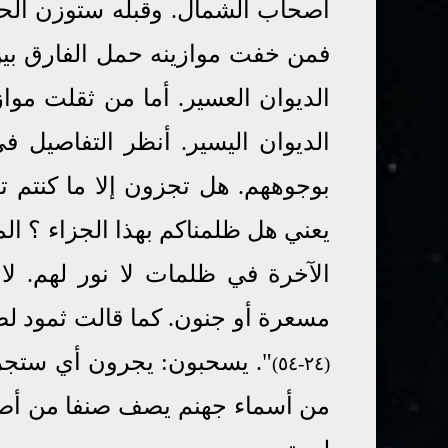
أصحاب الشمال. وقبله ستوزن الحس
فمن خفت موازينه حمل الفارق بين
الديوان العسير. أما من ثقلت مو
الديوان اليسير. أنظر التفاصيل 
بوجوههم. هل تجزون إلا ما كنتم تع
يعني
هل ظلمناكم
بهذا
الجزاء ؟
ال
الآخرة في ظلمات لا نور لهم. لا 
مسعرة أو جنون. كما قالت ثمود لص
". يسحبون: يجرون أي ستجر
(٢٤-٥٤)
من أسماء جهنم يصف صنفا من أصن