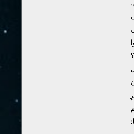
28- القصص
5
.
29- العنكبوت
4
ى
30- الروم
3
ى
31- لقمان
2
ا
32- السجدة
2
33- الأحزاب
4
؟
34- سبأ
3
ل
35- فاطر
2
ن
36- يس
4
37- الصافات
8
رٍ
38- ص
5
م
39- الزمر
4
:
40- غافر
4