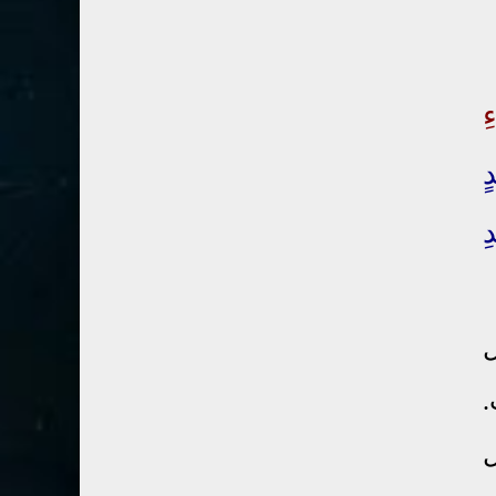
41- فصلت
3
42- الشورى
3
43- الزخرف
5
ِ
44- الدخان
3
45- الجاثية
2
ٍ
46- الأحقاف
2
ِ
47- محمد
2
48- الفتح
2
49- الحجرات
1
ل
50- ق
3
51- الذاريات
3
.
52- الطور
3
ل
53- النجم
3