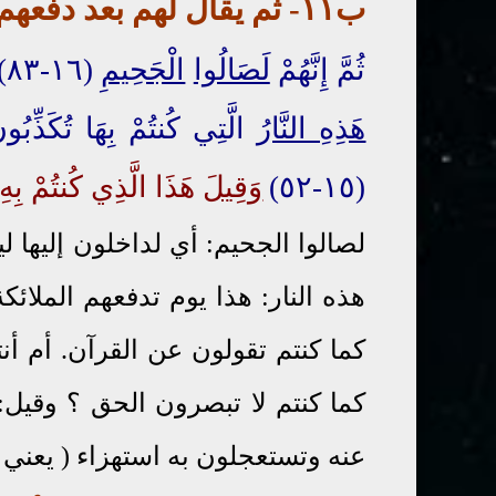
ب١١- ثم يقال لهم بعد دفعهم في النار
ثُمَّ إِنَّهُمْ
لَصَالُوا
الْجَحِيمِ
(١٦-٨٣)
هَذِهِ النَّارُ
الَّتِي كُنتُمْ بِهَا تُكَذِّبُونَ (٤
(١٥-٥٢)
وَقِيلَ
هَذَا الَّذِي كُنتُمْ بِه
لصالوا الجحيم: أي لداخلون إليها لي
هذه النار: هذا يوم تدفعهم الملائك
كما كنتم تقولون عن القرآن. أم أنت
كما كنتم لا تبصرون الحق ؟ وقيل:
عنه وتستعجلون به استهزاء ( يعني 