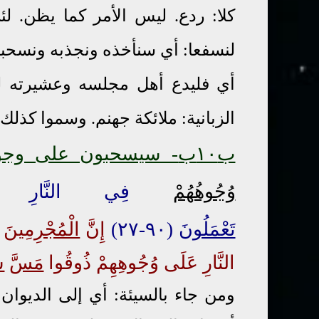
كلا: ردع. ليس الأمر كما يظن. ل
لنسفعا: أي سنأخذه ونجذبه ونسحبه.
أي فليدع أهل مجلسه وعشيرته لين
الزبانية: ملائكة جهنم. وسموا كذلك ل
ب
١٠
ب
- سيسحبون على وجوه
وُجُوهُهُمْ
فِي النَّارِ
تَعْمَلُونَ
(٩٠-٢٧)
إِنَّ
الْمُجْرِمِينَ
ف
النَّارِ عَلَى وُجُوهِهِمْ ذُوقُوا
مَسَّ
س
ومن جاء
بالسيئة: أي إلى الديوان