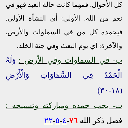
كل الأحوال. فمهما كانت حالة العبد فهو في
نعم من الله. الأولى: أي النشأة الأولى.
فيحمده كل من في السماوات والأرض.
والآخرة: أي يوم البعث وفي جنة الخلد.
ب- في السماوات وفي الأرض :
وَلَهُ
الْحَمْدُ فِي السَّمَاوَاتِ وَالْأَرْضِ
(١٨-٣٠)
ت- يجب حمده ومباركته وتسبيحه :
فصل ذكر الله
٧٦
-
٤
-
٥
-
٢٢