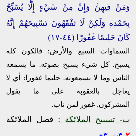
وَمَنْ فِيهِنَّ وَإِنْ مِنْ شَيْءٍ إِلَّا يُسَبِّحُ
بِحَمْدِهِ وَلَكِنْ لَا تَفْقَهُونَ تَسْبِيحَهُمْ
إِنَّهُ
كَانَ
حَلِيمًا غَفُورًا
(٤٤-١٧)
السماوات السبع والأرض: فالكون كله
يسبح. كل شيء يسبح بصوته. ما يسمعه
الناس وما لا يسمعونه. حليما غفورا: أي لا
يعاجل بالعقوبة على ما يقول
المشركون. غفور لمن تاب.
ت- تسبيح الملائكة :
فصل الملائكة
٢
-
٣ث
-
٣ح