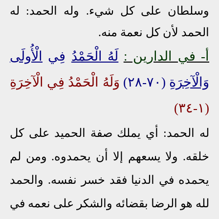
وسلطان على كل شيء
. وله الحمد: له
الحمد لأن كل نعمة منه.
أ- في الدارين :
لَهُ الْحَمْدُ
فِي
الْأُولَى
وَالْآخِرَةِ
(٧٠-٢٨)
وَلَهُ الْحَمْدُ فِي الْآخِرَةِ
(١-٣٤)
له الحمد: أي يملك صفة الحميد على كل
خلقه. ولا يسعهم إلا أن يحمدوه. ومن لم
يحمده في الدنيا فقد خسر نفسه. والحمد
لله هو الرضا بقضائه والشكر على نعمه في