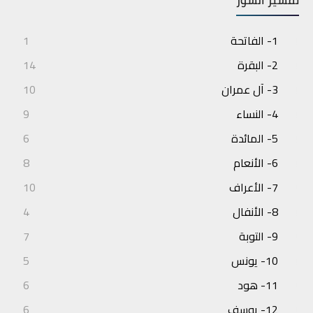
تفسير السور
1- الفاتحة
1
2- البقرة
14
3- آل عمران
10
4- النساء
9
5- المائدة
6
6- الأنعام
8
7- الأعراف
10
8- الأنفال
4
9- التوبة
7
10- يونس
5
11- هود
6
12- يوسف
6