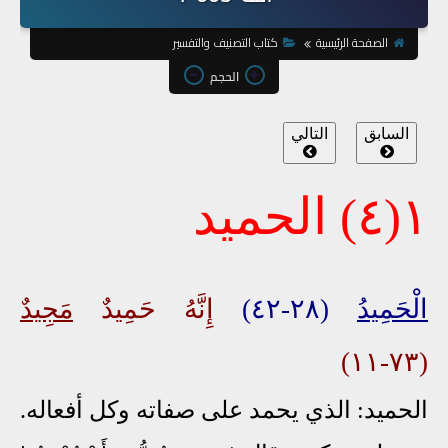
الصفحة الرئيسية
كتاب التصنيف والتفسير
الحجم
السابق
التالي
١(٤)
الحميد
الْحَمِيدُ
(٢٨-٤٢)
إِنَّهُ حَمِيدٌ
مَجِيدٌ
(٧٣-١١)
الحميد: الذي يحمد على صفاته وكل أفعاله.