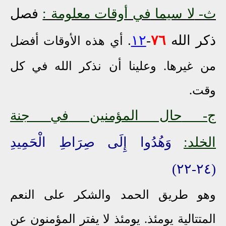
ث-
لا سيما
في أوقات معلومة :
فصل
ذكر الله
٧٦
-
١٢
.
أي هذه الأوقات أفضل
من غيرها
.
وعلينا أن نذكر الله في كل
وقت
.
ج-
حال المؤمنين
في جنة
الخلد:
وَهُدُوا إِلَى صِرَاطِ الْحَمِيدِ
(٢٤-٢٢)
وهو طريق الحمد والشكر على النعم
المتتالية يومئذ. يومئذ لا يفتر المؤمنون عن