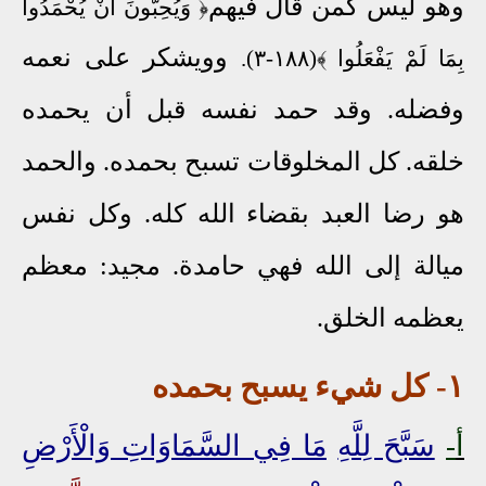
وهو ليس كمن قال فيهم
﴿ وَيُحِبُّونَ أَنْ يُحْمَدُوا
و
ويشكر على نعمه
بِمَا لَمْ يَفْعَلُوا ﴾(١٨٨-٣).
وفضله. وقد حمد نفسه قبل أن يحمده
خلقه. كل المخلوقات تسبح بحمده. والحمد
هو رضا العبد بقضاء الله كله. وكل نفس
ميالة إلى الله فهي حامدة. مجيد: معظم
يعظمه الخلق.
١
- كل شيء يسبح بحمده
أ
-
سَبَّحَ لِلَّه
ِ
مَا فِي السَّمَاوَاتِ وَالْأَرْضِ