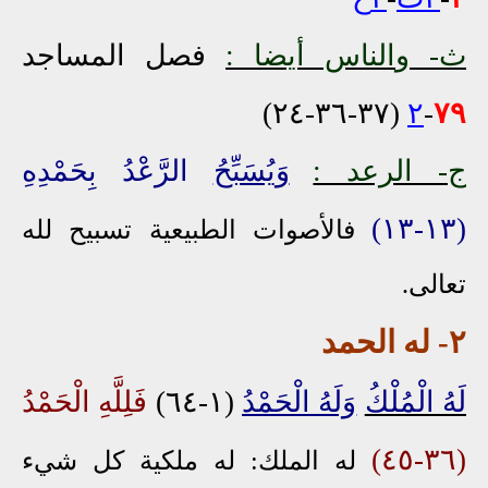
ث-
و
الناس أيضا :
فصل المساجد
(٣٧-٣٦-٢٤)
٢
-
٧٩
ج- الرعد :
وَيُسَبِّحُ
الرَّعْدُ بِحَمْدِهِ
(١٣-١٣)
فالأصوات الطبيعية تسبيح لله
تعالى.
٢
- له الحمد
لَهُ الْمُلْكُ
وَلَهُ الْحَمْدُ
(١-٦٤)
فَلِلَّهِ الْحَمْدُ
(٣٦-٤٥)
له الملك:
له ملكية كل شيء