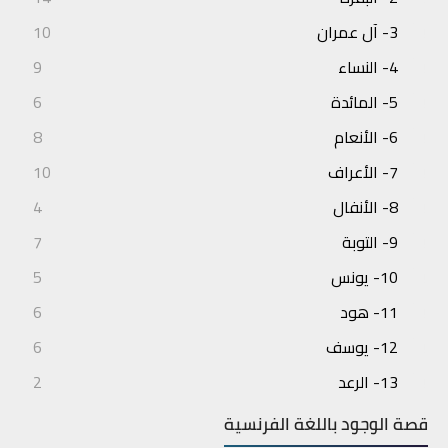
3- آل عمران
10
4- النساء
9
5- المائدة
6
6- الأنعام
8
7- الأعراف
10
8- الأنفال
4
9- التوبة
7
10- يونس
5
11- هود
6
12- يوسف
6
13- الرعد
2
14- إبراهيم
3
قصة الوجود باللغة الفرنسية