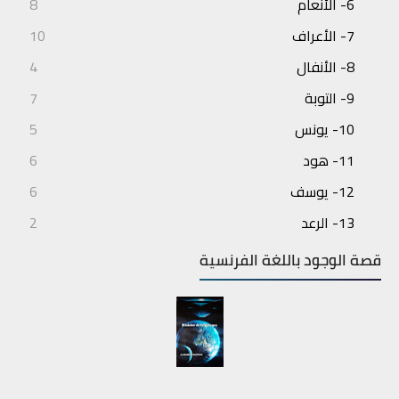
6- الأنعام
8
7- الأعراف
10
8- الأنفال
4
9- التوبة
7
10- يونس
5
11- هود
6
12- يوسف
6
13- الرعد
2
14- إبراهيم
3
قصة الوجود باللغة الفرنسية
15- الحجر
4
16- النحل
7
17- الإسراء
6
18- الكهف
6