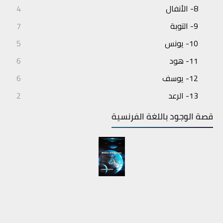
8- الأنفال
4
9- التوبة
7
10- يونس
5
11- هود
6
12- يوسف
6
13- الرعد
2
14- إبراهيم
3
قصة الوجود باللغة الفرنسية
15- الحجر
4
16- النحل
7
17- الإسراء
6
18- الكهف
6
19- مريم
5
20- طه
6