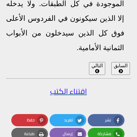
الموجودة في كل الطبقات. ولا يدخله
إ
ﻻ
الذين سيكونون في الفردوس ا
ﻷ
على
فوق كل الذين سيدخلون من ا
ﻷ
بواب
الثمانية ا
ﻷ
مامية.
السابق
التالي
اقتناء الكتب
نشر
تغريد
حفظ
Pinterest
Twitter
Facebook
مشاركة
إرسال
طباعة