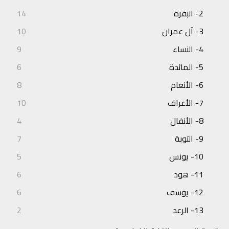
2- البقرة
14
3- آل عمران
10
4- النساء
9
5- المائدة
6
6- الأنعام
8
7- الأعراف
10
8- الأنفال
4
9- التوبة
7
10- يونس
5
11- هود
6
12- يوسف
6
13- الرعد
2
14- إبراهيم
3