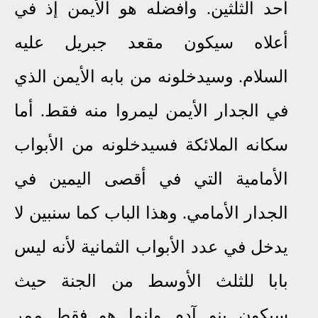
أحد الثلثين. وأفضله هو الأيمن إذ في
أعلاه سيكون مقعد جبريل عليه
السلام.
وسيدخلونه من بابه الأيمن الذي
في الجدار ا
ﻷ
يمن ليمروا منه فقط. أما
سكانه الملائكة فسيدخلونه من الأبواب
الأمامية التي في أقصى اليمين في
الجدار ا
ﻷ
مامي. وهذا الباب كما سنبين لا
يدخل في عدد الأبواب الثمانية لأنه ليس
بابا للثلث الأوسط من الجنة حيث
سيكون بنو آدم وإنما هو فقط ممر