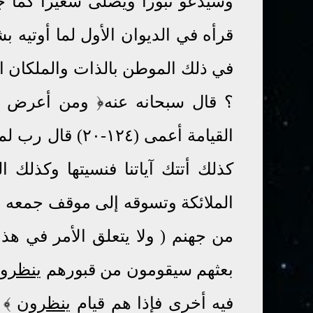
وسيدعو ثبورا ويصلى سعيرا كما جاء
قرأه في الديوان الأول لما أوتيه 
في ذلك الموطن بالذات والملكان ال
؟ قال سبحانه عنه﴿ ومن أعرض 
الملائكة وتسوقه إلى موقف جمعه م
من جهنم ( ولا يتعلق الأمر في هذه 
بعثهم سيقومون من قبورهم
ينظرو
فيه أخرى فإذا هم قيام
ينظرون
﴾
٩)