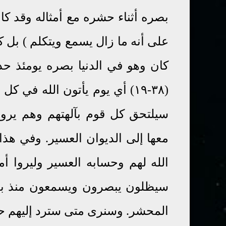
بصره أثناء حشره مع أمثاله وقد كا
على أنه ما زال يسمع ويتكلم ) بل 
كان وهو في الدنيا بصره يومئذ حدي
(۳٨-۱٩) أي يوم يأتون الله ف
سيلتحق كل قوم بآلهتهم وهم يرونه
معها إلى الديوان العسير. وفي هذا
الله لهم وحسابه العسير وليروا أم
سيظلون يبصرون ويسمعون منذ بعث
المحشر. وسنرى متى سترد إليهم حو