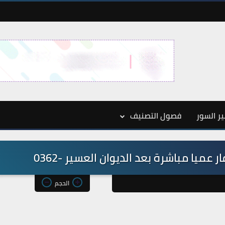
ر السور
فصول التصنيف
 عميا مباشرة بعد الديوان العسير -0362
الحجم