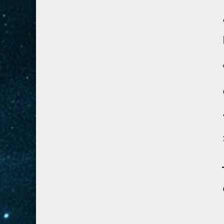
28- القصص
5
29- العنكبوت
4
30- الروم
3
31- لقمان
2
32- السجدة
2
33- الأحزاب
4
34- سبأ
3
35- فاطر
2
36- يس
4
37- الصافات
8
38- ص
5
39- الزمر
4
40- غافر
4