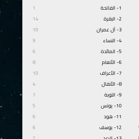
1- الفاتحة
1
2- البقرة
14
3- آل عمران
10
4- النساء
9
5- المائدة
6
6- الأنعام
8
7- الأعراف
10
8- الأنفال
4
9- التوبة
7
10- يونس
5
11- هود
6
12- يوسف
6
13- الرعد
2