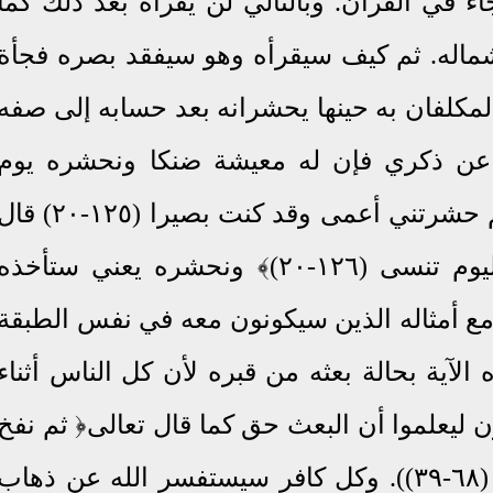
 في القرآن. وبالتالي لن يقرأه بعد ذلك كما
بشماله. ثم كيف سيقرأه وهو سيفقد بصره فجأة
مكلفان به حينها يحشرانه بعد حسابه إلى صفه
عن ذكري فإن له معيشة ضنكا ونحشره يوم
القيامة أعمى (۱۲٤-۲۰) قال رب لم حشرتني أعمى وقد كنت بصيرا (۱۲٥-۲۰) 
كذلك أتتك آياتنا فنسيتها وكذلك اليوم تنسى (۱۲٦-۲۰)﴾ ونحشره يعني ستأخذه
ع أمثاله الذين سيكونون معه في نفس الطبقة
الآية بحالة بعثه من قبره لأن كل الناس أثناء
ن
ليعلموا أن البعث حق كما قال تعالى﴿ ثم نفخ
(٦٨-٣
). وكل كافر سيستفسر الله عن ذهاب