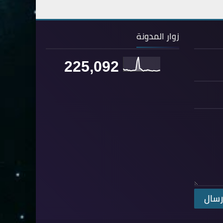
67- الملك
2
68- القلم
2
زوار المدونة
69- الحاقة
3
70- المعارج
3
225,092
71- نوح
2
72- الجن
2
73- المزمل
1
74- المدثر
2
75- القيامة
2
76- الإنسان
2
77- المرسلات
2
78- النبأ
2
79- النازعات
2