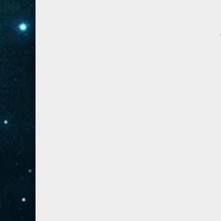
41- فصلت
3
42- الشورى
3
43- الزخرف
5
44- الدخان
3
45- الجاثية
2
46- الأحقاف
2
47- محمد
2
48- الفتح
2
49- الحجرات
1
50- ق
3
51- الذاريات
3
52- الطور
3
53- النجم
3