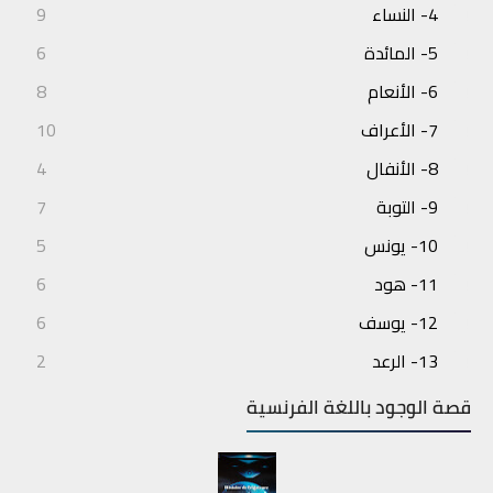
4- النساء
9
5- المائدة
6
6- الأنعام
8
7- الأعراف
10
8- الأنفال
4
9- التوبة
7
10- يونس
5
11- هود
6
12- يوسف
6
13- الرعد
2
14- إبراهيم
3
قصة الوجود باللغة الفرنسية
15- الحجر
4
16- النحل
7