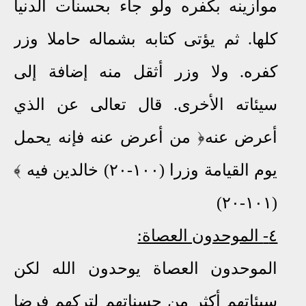
موازينه بكفره ولو جاء بحسنات الدنيا
كلها
.
ثم يؤتى كتابه بشماله حاملا وزر
كفره. ولا وزر أثقل منه إضافة إلى
سيئاته الأخرى. قال تعالى عن الذي
أعرض عنه﴿ من أعرض عنه فإنه يحمل
يوم القيامة وزرا (١٠٠-٢٠) خالدين فيه ﴾
(١٠١-٢٠)
٤-
الموحدون العصاة:
الموحدون العصاة يوحدون الله لكن
سيئاتهم أكثر من حسناتهم لتركهم فرضا