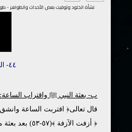
نشأة الخلود وتوقيت بعض الأحداث والظواهر - طول ا
٤٤- الساعة
ب- بعثة النبي
ﷺ
واقتراب الساعة:
قال تعالى
﴿ أزفت الآزفة ﴾(٥٧-٥٣) بعد بعثة محمد