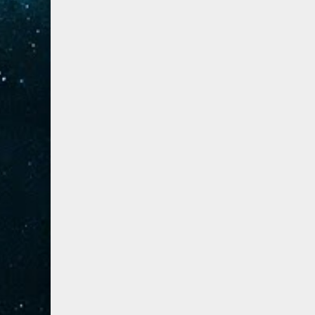
41- فصلت
3
42- الشورى
3
43- الزخرف
5
44- الدخان
3
45- الجاثية
2
46- الأحقاف
2
47- محمد
2
48- الفتح
2
49- الحجرات
1
50- ق
3
51- الذاريات
3
52- الطور
3
53- النجم
3