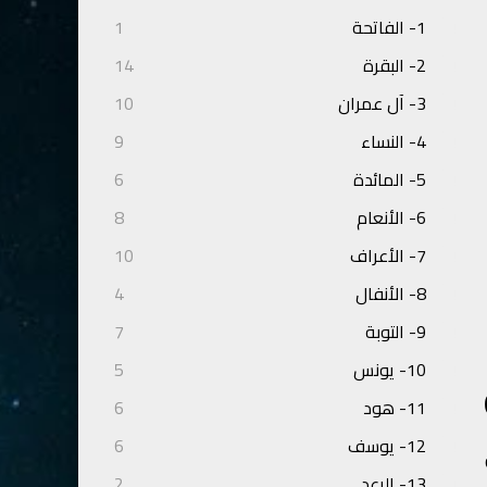
1- الفاتحة
1
2- البقرة
14
3- آل عمران
10
4- النساء
9
5- المائدة
6
6- الأنعام
8
7- الأعراف
10
8- الأنفال
4
9- التوبة
7
10- يونس
5
ب للناس حسابهم ﴾(١-٢١)
11- هود
6
12- يوسف
6
13- الرعد
2