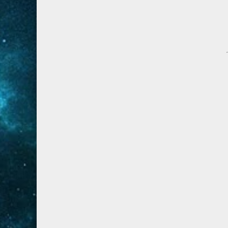
28- القصص
5
29- العنكبوت
4
30- الروم
3
31- لقمان
2
32- السجدة
2
33- الأحزاب
4
34- سبأ
3
35- فاطر
2
36- يس
4
37- الصافات
8
38- ص
5
39- الزمر
4
40- غافر
4