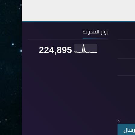
54- القمر
3
55- الرحمان
4
56- الواقعة
4
زوار المدونة
57- الحديد
2
58- المجادلة
2
224,895
59- الحشر
2
60- الممتحنة
2
61- الصف
1
62- الجمعة
1
63- المنافقون
1
64- التغابن
1
65- الطلاق
1
66- التحريم
1