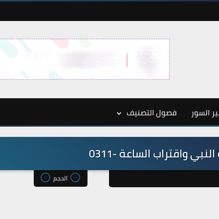
ر السور
فصول التصنيف
نبي واقتراب الساعة -0311
الحجم