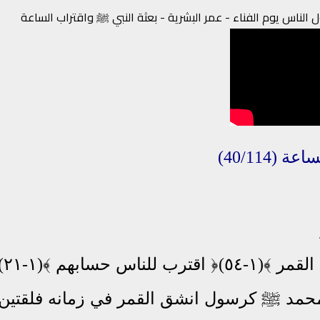
لناس يوم الفناء - عمر البشرية - بعثة النبي ﷺ واقتراب الساعة
(40/114)
﴿ اقتربت الساعة وانشق القمر ﴾(١-٥٤)﴿ اقتر
ﷺ
كرسول انشق القمر في زمانه فلقتين