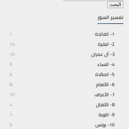
تفسير السور
1- الفاتحة
1
2- البقرة
14
3- آل عمران
10
4- النساء
9
5- المائدة
6
6- الأنعام
8
7- الأعراف
10
8- الأنفال
4
9- التوبة
7
10- يونس
5