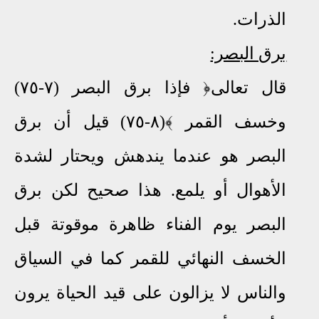
الذرات
.
برق البصر:
قال تعالى﴿ فإذا برق البصر (٧-٧٥)
وخسف القمر ﴾(٨-٧٥) قيل أن برق
البصر هو عندما يندهش ويحتار لشدة
الأهوال أو يلمع
.
هذا صحيح لكن برق
البصر يوم الفناء ظاهرة موقوتة قبل
الخسف النهائي للقمر كما في السياق
والناس لا يزالون على قيد الحياة يرون