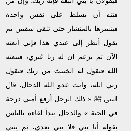
فيقولان يا بني اتبعه فإنه ربك
.
وإن من
فتنه أن يسلط على نفس واحدة
فينشرها بالمنشار حتى تلقى شقتين ثم
يقول أنظر إلى عبدي هذا فإني أبعثه
الآن ثم يزعم أن له ربا غيري، فيبعثه
الله فيقول له الخبيث من ربك فيقول
ربي الله، وأنت عدو الله الدجال
.
قال
النبي
ﷺ
»
ذلك الرجل أرفع أمتي درجة
في الجنة
«
والدجال يبدأ لقاءه بالناس
بقوله أنا نبي فلا نبي بعدي، ثم يثني