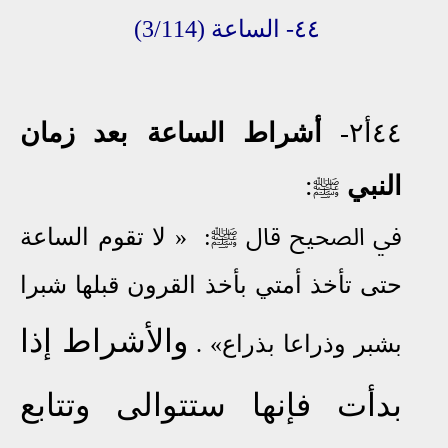
٤٤- الساعة
(3/114)
٤٤أ٢-
أشراط الساعة بعد زمان
النبي
:
ﷺ
في الصحيح قال
ﷺ
:
»
لا تقوم الساعة
حتى تأخذ أمتي بأخذ القرون قبلها شبرا
والأشراط إذا
بشبر
وذراعا بذراع
» .
بدأت فإنها ستتوالى وتتابع