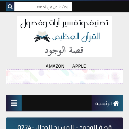
AMAZON
APPLE
الرئيسية
قصة الوجود - المسيح الدجال -0274