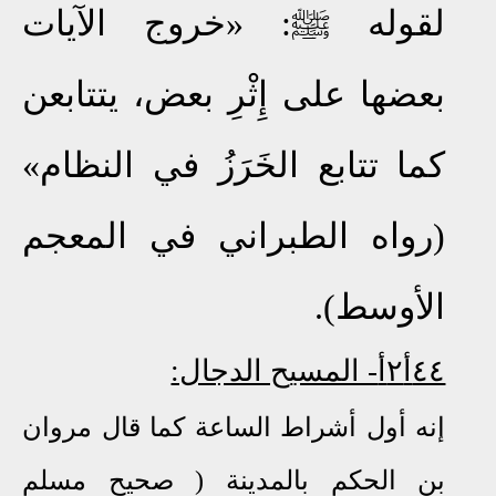
لقوله ﷺ: «خروج الآيات
بعضها على إِثْرِ بعض، يتتابعن
كما تتابع الخَرَزُ في النظام»
(رواه الطبراني في المعجم
الأوسط).
٤٤أ٢أ
- المسيح الدجال:
إنه أول أشراط الساعة كما قال مروان
بن الحكم بالمدينة ( صحيح مسلم