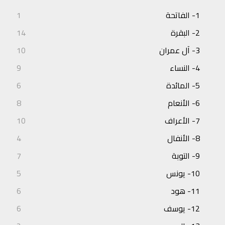
1- الفاتحة
1
2- البقرة
14
3- آل عمران
10
4- النساء
9
5- المائدة
6
6- الأنعام
8
7- الأعراف
10
8- الأنفال
4
9- التوبة
7
10- يونس
5
11- هود
6
12- يوسف
6