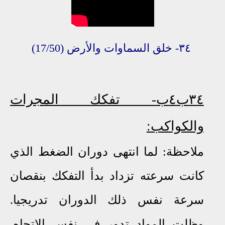
٣٤
-
خلق
السماوات
والأرض
(17/50)
٣٤ب٤ب
- تفكك المجرات
والكواكب:
ملاحظة: لما انتهى دوران الضغط الذي
كانت سرعته تزداد بدأ التفكك بنقصان
سرعة نفس ذلك الدوران تدريجيا.
وظلت المواد تدور في نفس الاتجاه.