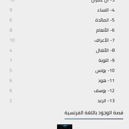
4- النساء
9
5- المائدة
6
6- الأنعام
8
7- الأعراف
10
8- الأنفال
4
9- التوبة
7
10- يونس
5
11- هود
6
12- يوسف
6
13- الرعد
2
14- إبراهيم
3
قصة الوجود باللغة الفرنسية
15- الحجر
4