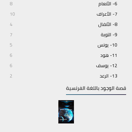
6- الأنعام
8
7- الأعراف
10
8- الأنفال
4
9- التوبة
7
10- يونس
5
11- هود
6
12- يوسف
6
13- الرعد
2
14- إبراهيم
3
قصة الوجود باللغة الفرنسية
15- الحجر
4
16- النحل
7
17- الإسراء
6
18- الكهف
6