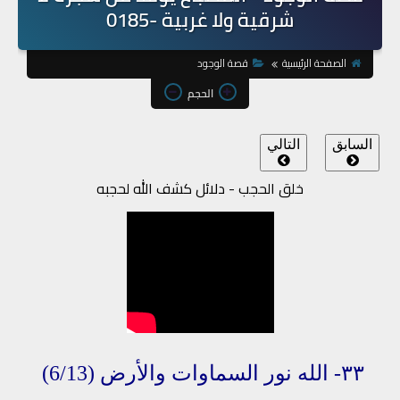
شرقية ولا غربية -0185
الصفحة الرئيسية
قصة الوجود
الحجم
السابق
التالي
خلق الحجب - دلائل كشف الله لحجبه
٣٣- الله
نور السماوات والأرض
(6/13)