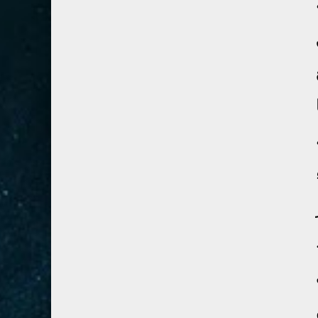
28- القصص
5
29- العنكبوت
4
30- الروم
3
31- لقمان
2
32- السجدة
2
33- الأحزاب
4
34- سبأ
3
35- فاطر
2
36- يس
4
37- الصافات
8
38- ص
5
39- الزمر
4
40- غافر
4