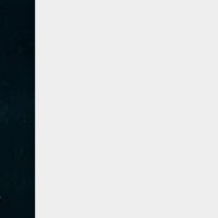
67- الملك
2
68- القلم
2
69- الحاقة
3
70- المعارج
3
71- نوح
2
72- الجن
2
73- المزمل
1
74- المدثر
2
75- القيامة
2
76- الإنسان
2
77- المرسلات
2
78- النبأ
2
79- النازعات
2