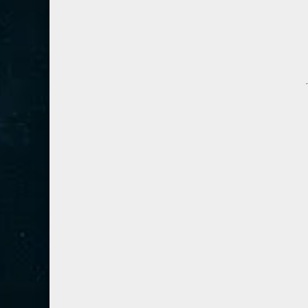
54- القمر
3
55- الرحمان
4
56- الواقعة
4
57- الحديد
2
58- المجادلة
2
59- الحشر
2
60- الممتحنة
2
61- الصف
1
62- الجمعة
1
63- المنافقون
1
64- التغابن
1
65- الطلاق
1
66- التحريم
1