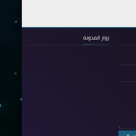
80- عبس
2
81- التكوير
2
82- الانفطار
1
زوار المدونة
83- المطففين
2
84- الانشقاق
1
85- البروج
1
86- الطارق
1
87- الأعلى
1
88- الغاشية
1
89- الفجر
2
90- البلد
1
91- الشمس
1