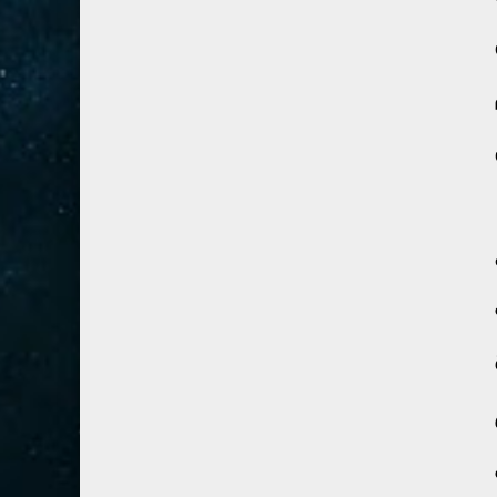
41- فصلت
3
42- الشورى
3
43- الزخرف
5
44- الدخان
3
45- الجاثية
2
46- الأحقاف
2
47- محمد
2
48- الفتح
2
49- الحجرات
1
50- ق
3
51- الذاريات
3
52- الطور
3
53- النجم
3