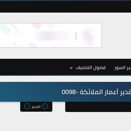
ر السور
فصول التصنيف
ر أعمار الملائكة -0098
الحجم