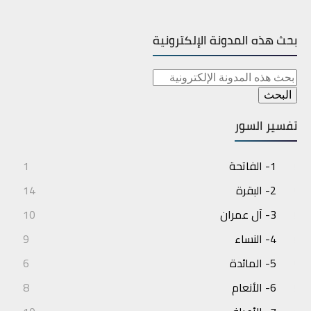
بحث هذه المدونة الإلكترونية
تفسير السور
1- الفاتحة
1
2- البقرة
14
3- آل عمران
10
4- النساء
9
5- المائدة
6
6- الأنعام
8