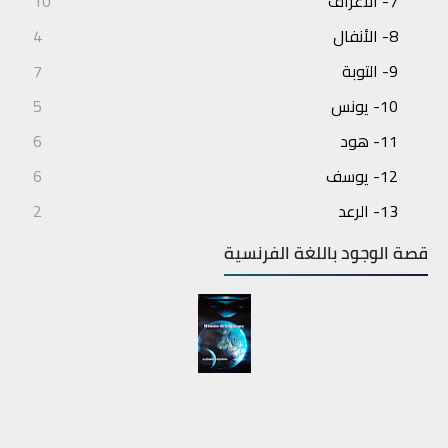
7- الأعراف
10
8- الأنفال
4
9- التوبة
7
10- يونس
5
11- هود
6
12- يوسف
6
13- الرعد
2
14- إبراهيم
3
قصة الوجود باللغة الفرنسية
15- الحجر
4
16- النحل
7
17- الإسراء
6
18- الكهف
6
19- مريم
5