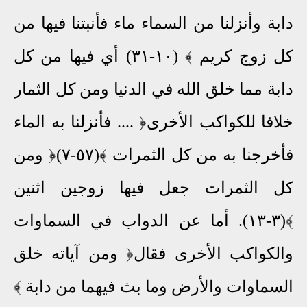
دابة وأنزلنا من السماء ماء فأنبتنا فيها من
كل زوج كريم ﴾
(١٠-٣١) أي فيها من كل
دابة مما خلق الله في الدنيا ومن كل الثمار
خلافا للكواكب الأخرى
﴿ .... فأنزلنا به الماء
فأخرجنا به من كل الثمرات ﴾
(٥٧-٧)
﴿ ومن
كل الثمرات جعل فيها زوجين اثنين
﴾
(٣-١٣). أما عن الدواب في السماوات
والكواكب الأخرى فقال
﴿ ومن آياته خلق
السماوات والأرض وما بث فيهما من دابة
﴾