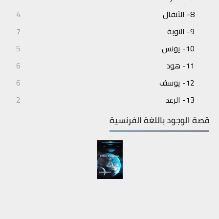
8- الأنفال
4
9- التوبة
7
10- يونس
5
11- هود
6
12- يوسف
6
13- الرعد
2
14- إبراهيم
3
قصة الوجود باللغة الفرنسية
15- الحجر
4
16- النحل
7
17- الإسراء
6
18- الكهف
6
19- مريم
5