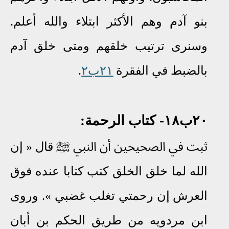
بنو آدم وهم الأكثر ابتلاء والله أعلم.
وسنرى ترتيب خلقهم ومتى خلق آدم
بالضبط في
الفقرة
٢١ب٢
.
٢٠ب١٨
-
كتاب الرحمة
:
ثبت في الصحيحين أن النبي
ﷺ
قال « إن
الله لما خلق الخلق كتب كتابا عنده فوق
العرش إن رحمتي تغلب غضبي
»
.
وروى
ابن مردويه من طريق الحكم بن أبان