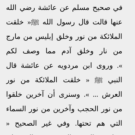
في صحيح مسلم عن عائشة رضي الله
عنها قالت قال رسول الله
ﷺ
« خلقت
الملائكة من نور وخلق إبليس من مارج
من نار وخلق آدم مما وصف لكم
»
.
وروى ابن مردويه عن عائشة قال
النبي
ﷺ
« خلقت الملائكة من نور
العرش ... »
.
وسنرى أن آخرين خلقوا
من نور الحجب وآخرين من نور السماء
التي هم تحتها
.
وفي غير الصحيح «