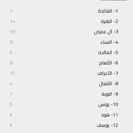
1- الفاتحة
1
2- البقرة
14
3- آل عمران
10
4- النساء
9
5- المائدة
6
6- الأنعام
8
7- الأعراف
10
8- الأنفال
4
9- التوبة
7
10- يونس
5
11- هود
6
12- يوسف
6