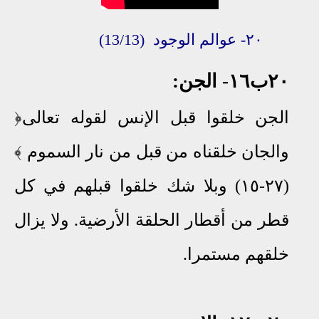
٢٠-
عوالم
الو
جود
(13/13)
٢٠ب١٦- الجن:
الجن خلقوا قبل الإنس لقوله تعالى﴿
والجان خلقناه من قبل من نار السموم ﴾
(٢٧-١٥) وبلا شك خلقوا قبلهم في كل
قطر من أقطار الحلقة الأرضية. ولا يزال
خلقهم مستمرا
.