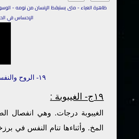
ظاهرة العياء - متى يستيقظ الإنسان من نومه - الوسوسة 
الإحساس في الحلم
٩-
١
الروح
و
النف
١٩ج- الغيبوبة
:
الغيبوبة درجات. وهي انفصال الص
المخ. وأثناءها تنام النفس في برز