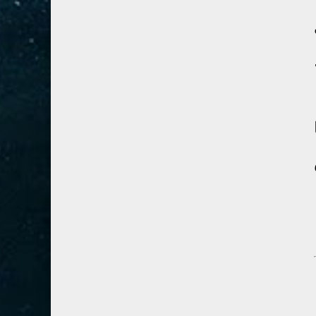
41- فصلت
3
42- الشورى
3
43- الزخرف
5
44- الدخان
3
45- الجاثية
2
46- الأحقاف
2
47- محمد
2
48- الفتح
2
49- الحجرات
1
50- ق
3
51- الذاريات
3
52- الطور
3
53- النجم
3