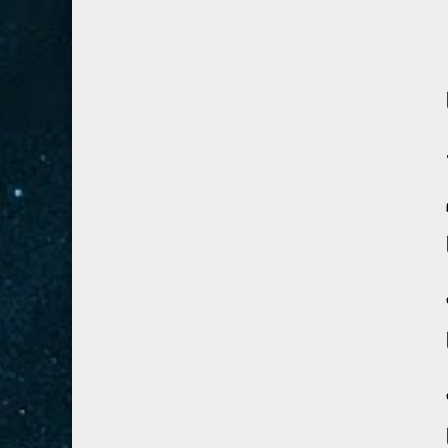
28- القصص
5
29- العنكبوت
4
30- الروم
3
31- لقمان
2
32- السجدة
2
33- الأحزاب
4
34- سبأ
3
35- فاطر
2
36- يس
4
37- الصافات
8
38- ص
5
39- الزمر
4
40- غافر
4