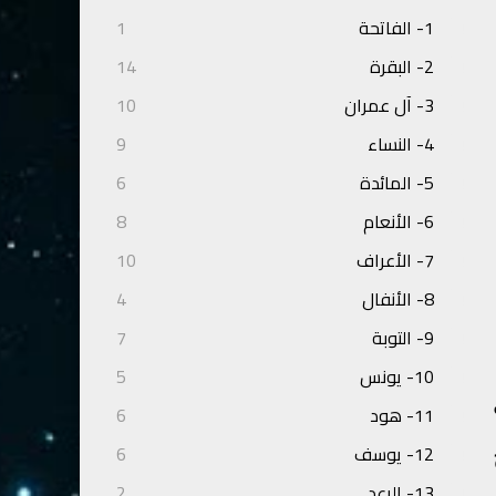
1- الفاتحة
1
2- البقرة
14
3- آل عمران
10
4- النساء
9
5- المائدة
6
6- الأنعام
8
7- الأعراف
10
8- الأنفال
4
9- التوبة
7
10- يونس
5
11- هود
6
12- يوسف
6
13- الرعد
2