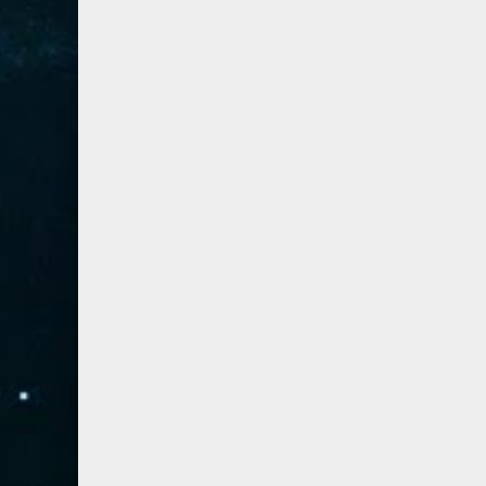
54- القمر
3
55- الرحمان
4
56- الواقعة
4
57- الحديد
2
58- المجادلة
2
59- الحشر
2
60- الممتحنة
2
61- الصف
1
62- الجمعة
1
63- المنافقون
1
64- التغابن
1
65- الطلاق
1
66- التحريم
1