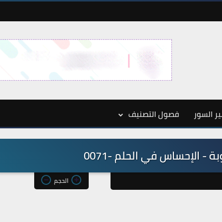
ر السور
فصول التصنيف
 - الإحساس في الحلم -0071
الحجم