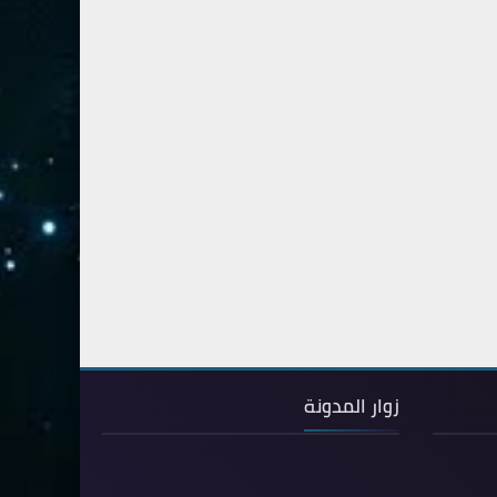
67- الملك
2
68- القلم
2
69- الحاقة
3
70- المعارج
3
71- نوح
2
72- الجن
2
73- المزمل
1
74- المدثر
2
75- القيامة
2
76- الإنسان
2
زوار المدونة
77- المرسلات
2
78- النبأ
2
79- النازعات
2