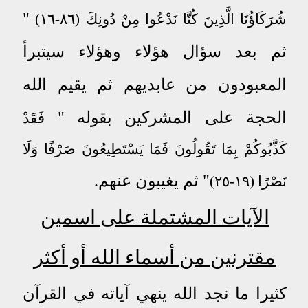
"
شُرَكَاؤُنَا الَّذِينَ كُنَّا نَدْعُوا مِنْ دُونِكَ (٨٦-١٦)
ثم بعد سؤال هؤلاء وهؤلاء سيتبرأ
المعبودون من عابديهم ثم يقيم الله
الحجة على المشركين بقوله "
فَقَدْ
كَذَّبُوكُمْ بِمَا تَقُولُونَ فَمَا يَسْتَطِيعُونَ صَرْفًا وَلَا
" ثم يغيبون عنهم.
نَصْرًا (١٩-٢٥)
الآيات المشتملة على اسمين
مقترنين من أسماء الله أو أكثر
كثيرا ما نجد الله ينهي آياته في القرآن