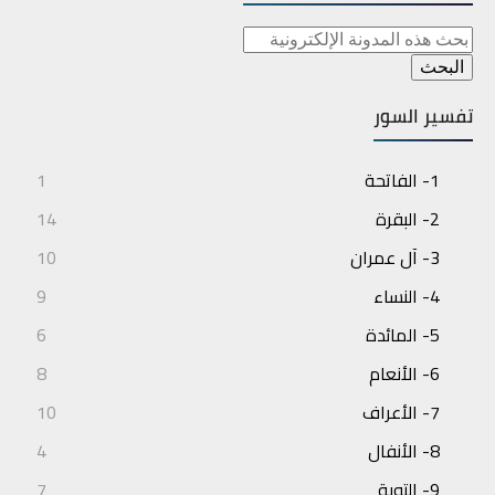
تفسير السور
1- الفاتحة
1
2- البقرة
14
3- آل عمران
10
4- النساء
9
5- المائدة
6
6- الأنعام
8
7- الأعراف
10
8- الأنفال
4
9- التوبة
7