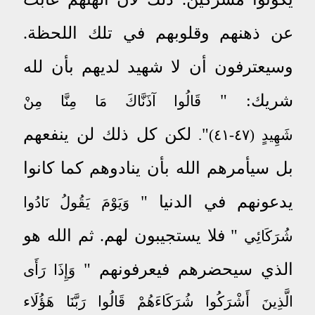
عن ذهنهم وقلوبهم في تلك اللحظة.
وسيعترفون أن لا شهيد لديهم بأن لله
شريك: "
قَالُوا آذَنَّاكَ مَا مِنَّا مِنْ
"
لكن كل ذلك لن ينفعهم
شَهِيدٍ (٤٧-٤١)
.
بل
سيأمرهم الله بأن ينادوهم كما كانوا
يدعونهم في الدنيا "
وَيَوْمَ يَقُولُ نَادُوا
" فلا يستجيبون لهم. ثم الله هو
شُرَكَائِي
الذي سيحضرهم فيعرفونهم "
وَإِذَا رَأَى
الَّذِينَ أَشْرَكُوا شُرَكَاءَهُمْ قَالُوا رَبَّنَا هَؤُلَاء