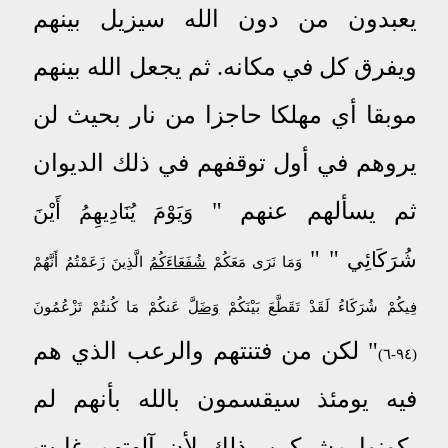
يعبدون من دون الله سيزيل بينهم
ويفرق كل في مكانه. ثم يجعل الله بينهم
موبقا أي مهلكا حاجزا من نار بحيث لن
يروهم في أول توقفهم في ذلك الديوان
ثم يسألهم عنهم "
وَيَوْمَ يُنَادِيهِمُ أَيْنَ
"
"
شُرَكَائِي
وَمَا نَرَى مَعَكُمْ
شُفَعَاءَكُمُ
الَّذِينَ زَعَمْتُمُ أَنَّهُمْ
فِيكُمْ شُرَكَاءُ لَقَدْ تَقَطَّعَ بَيْنَكُمْ
وَضَلَّ
عَنكُمْ مَا كُنتُمْ تَزْعُمُونَ
" لكن من فتنتهم والرعب الذي هم
(٩٤-٦)
فيه يومئذ سيقسمون بالله بأنهم لم
يكونوا مشركين. ذلك لأن آلهتهم غابت