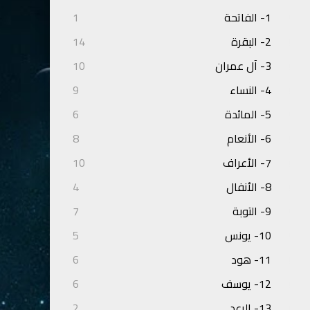
1- الفاتحة
1
2- البقرة
14
3- آل عمران
10
4- النساء
9
5- المائدة
6
6- الأنعام
8
7- الأعراف
10
8- الأنفال
4
9- التوبة
7
10- يونس
5
11- هود
6
12- يوسف
6
13- الرعد
2