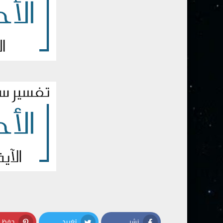
نشر
تغريد
حفظ