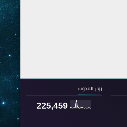
28- القصص
5
29- العنكبوت
4
30- الروم
3
31- لقمان
2
32- السجدة
2
33- الأحزاب
4
34- سبأ
3
35- فاطر
2
36- يس
4
زوار المدونة
37- الصافات
8
38- ص
5
225,459
39- الزمر
4
40- غافر
4