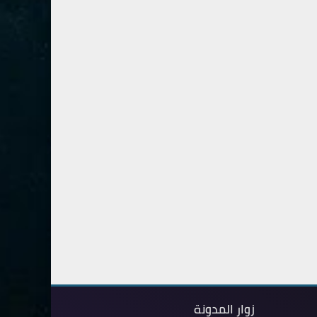
80- عبس
2
81- التكوير
2
82- الانفطار
1
83- المطففين
2
84- الانشقاق
1
85- البروج
1
86- الطارق
1
87- الأعلى
1
88- الغاشية
1
89- الفجر
2
90- البلد
1
91- الشمس
1
زوار المدونة