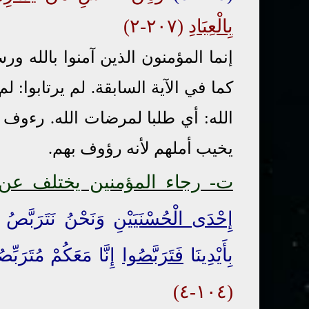
بِالْعِبَادِ
(٢٠٧-٢)
إنما المؤمنون الذين آمنوا بالله ور
كما في الآية السابقة. لم يرتابوا: ل
الله: أي طلبا لمرضات الله. رءوف ب
يخيب أملهم لأنه رؤوف بهم.
ت- رجاء المؤمنين يختلف عن 
إِحْدَى الْحُسْنَيَيْنِ
وَنَحْنُ نَتَرَبَّصُ ب
بِأَيْدِينَا
فَتَرَبَّصُوا
إِنَّا مَعَكُمْ مُتَرَبِّصُو
(١٠٤-٤)