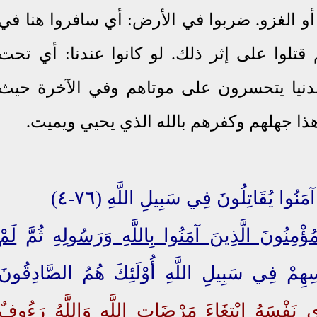
و الغزو. ضربوا في الأرض: أي سافروا هنا في
تلوا على إثر ذلك. لو كانوا عندنا: أي تحت
دنيا يتحسرون على موتاهم وفي الآخرة حيث
ا جهلهم وكفرهم بالله الذي يحيي ويميت.
آمَنُوا يُقَاتِلُونَ فِي سَبِيلِ اللَّهِ (٧٦-٤)
ْمُؤْمِنُونَ الَّذِينَ آمَنُوا بِاللَّهِ وَرَسُولِهِ
ثُمَّ
لَمْ
ُسِهِمْ فِي سَبِيلِ اللَّهِ أُوْلَئِكَ هُمُ الصَّادِقُونَ
 نَفْسَهُ
ابْتِغَاءَ مَرْضَاتِ
اللَّهِ
وَاللَّهُ
رَءُوفٌ