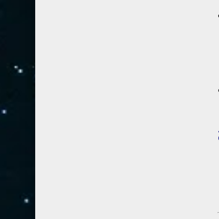
54- القمر
3
55- الرحمان
4
56- الواقعة
4
57- الحديد
2
58- المجادلة
2
59- الحشر
2
60- الممتحنة
2
61- الصف
1
62- الجمعة
1
63- المنافقون
1
64- التغابن
1
65- الطلاق
1
66- التحريم
1