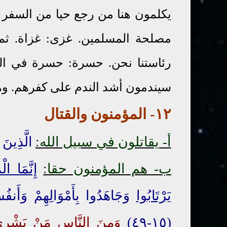
يكلمون هنا من رجع حيا من السفر أ
مصلحة المسلمين. غزى: غزاة. ثم ق
رئاستنا نحن. حسرة: حسرة في ال
سيندمون أشد الندم على كفرهم. وهذ
١٢-
ا
لمؤ
منون والقتال
أ-
يقاتلون في سبيل الله:
الَّذِينَ 
ب
- هم المؤمنون حقا:
إِنَّمَا ال
يَرْتَابُوا
وَجَاهَدُوا بِأَمْوَالِهِمْ وَأَنف
(١٥-٤٩)
وَمِنَ النَّاسِ مَنْ
يَشْرِي