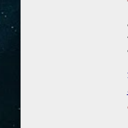
41- فصلت
3
42- الشورى
3
43- الزخرف
5
44- الدخان
3
45- الجاثية
2
46- الأحقاف
2
47- محمد
2
48- الفتح
2
49- الحجرات
1
50- ق
3
51- الذاريات
3
52- الطور
3
53- النجم
3