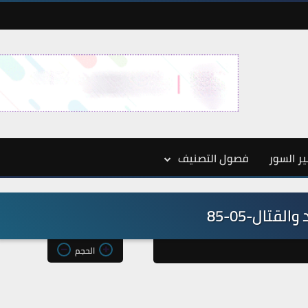
ر السور
فصول التصنيف
القتال-05-85
الحجم