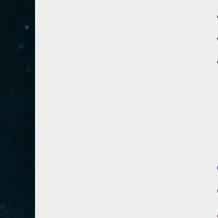
28- القصص
5
29- العنكبوت
4
30- الروم
3
31- لقمان
2
32- السجدة
2
33- الأحزاب
4
34- سبأ
3
35- فاطر
2
36- يس
4
37- الصافات
8
38- ص
5
39- الزمر
4
40- غافر
4