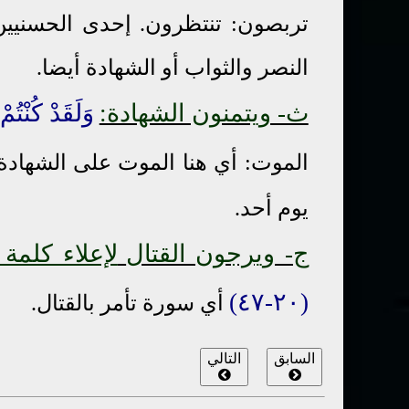
تربصون: تنتظرون. إحدى الحسنيين:
النصر والثواب أو الشهادة أيضا.
ث- ويتمنون الشهادة:
وَلَقَدْ كُنْتُم
الموت: أي هنا الموت على الشهادة.
يوم أحد.
ج- ويرجون القتال
لإعلاء كلمة
(٢٠-٤٧)
أي سورة تأمر بالقتال.
السابق
التالي