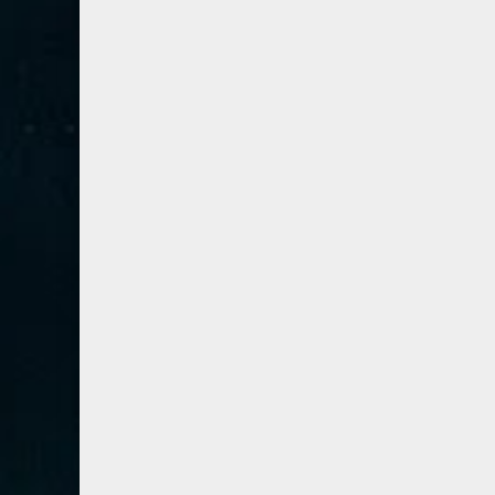
67- الملك
2
68- القلم
2
69- الحاقة
3
70- المعارج
3
71- نوح
2
72- الجن
2
73- المزمل
1
74- المدثر
2
75- القيامة
2
76- الإنسان
2
77- المرسلات
2
78- النبأ
2
79- النازعات
2