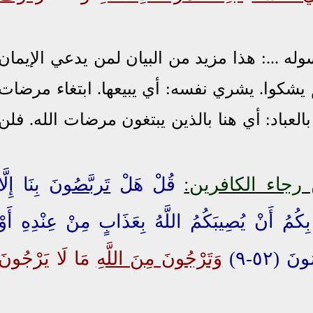
سوله ...: هذا مزيد من البيان لمن يدعي الإيمان
م يشكوا.
يشري نفسه
:
أي يبيعها
. ابتغاء مرضات
العباد: أي هنا بالذين يبتغون مرضات الله
.
فلن
رجاء الكافرين:
قُلْ هَلْ
تَربَّصُونَ
بِنَا إِلَّا
ِكُمُ أَنْ يُصِيبَكُمُ اللَّهُ بِعَذَابٍ مِنْ عِنْدِهِ أَوْ
نَ (٥٢-٩)
وَتَرْجُونَ مِنَ اللَّهِ
مَا لَا يَرْجُونَ