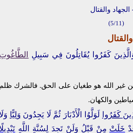
(5/11)
والقتال
الَّذِينَ كَفَرُوا يُقَاتِلُونَ فِي سَبِيلِ
الطَّاغُوتِ
 من غير الله هو طغيان على الحق. فالشرك ظلم
اطين والكهان.
َذِينَ كَفَرُوا
لَوَلَّوُا الْأَدْبَارَ ثُمَّ لَا يَجِدُونَ
وَلِيًّا
وَلَا
َدْ
خَلَتْ
مِنْ قَبْلُ وَلَنْ تَجِدَ لِسُنَّةِ اللَّهِ
تَبْدِيلًا