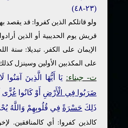
(٢٣-٤٨)
ولو قاتلكم الذين كفروا: قد يقصد ب
قريش يوم الحديبية أو الذين أرادوا
الإيمان على الكفر. تبديلا: سنة الل
على المكذبين الأولين وسينزل كذلك
ت- جبناء:
يَا أَيُّهَا الَّذِينَ آمَنُوا ل
ضَرَبُوا فِي الْأَرْضِ
أَوْ كَانُوا
غُزًّى
ذَلِكَ
حَسْرَةً
فِي قُلُوبِهِمْ وَاللَّهُ يُح
كالذين كفروا: أي كالمنافقين. لإخ