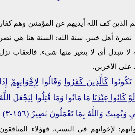
هم الذين كف الله أيديهم عن المؤمنين وهم كفار
 نصرة أهل خيبر. سنة الله: السنة هنا هي نصر
ه لا تتبدل أي لا يتغير منها شيء. فالعقاب نزل
 على الآخرين.
َا تَكُونُوا
كَالَّذِينَ كَفَرُوا
وَقَالُوا
لِإِخْوَانِهِمْ
إِذَا
لَوْ كَانُوا عِنْدَنَا
مَا مَاتُوا وَمَا قُتِلُوا لِيَجْعَلَ اللَّهُ
ْيِ وَيُمِيتُ
وَاللَّهُ بِمَا تَعْمَلُونَ بَصِيرٌ
(١٥٦-٣)
وانهم: لإخوانهم في النسب. فهؤلاء المنافقون