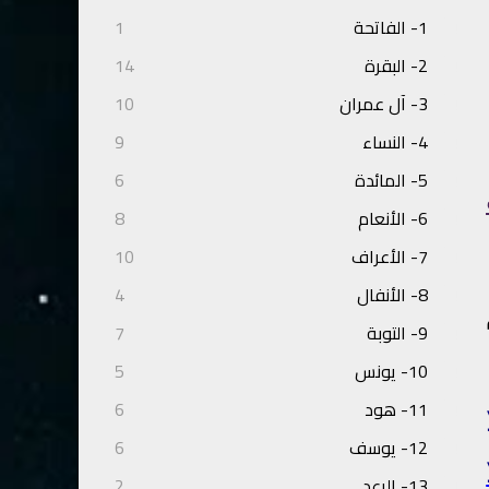
1- الفاتحة
1
2- البقرة
14
3- آل عمران
10
4- النساء
9
5- المائدة
6
6- الأنعام
8
7- الأعراف
10
8- الأنفال
4
9- التوبة
7
10- يونس
5
11- هود
6
12- يوسف
6
13- الرعد
2