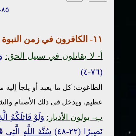
٨٥- الجهاد والقتال
١١
- الكافرون
في زمن النبوة
أ- لا يقاتلون في سبيل الحق:
وَ
(٧٦-٤)
الطاغوت: كل ما يعبد أو يلجأ إليه
عظيم. ويدخل في ذلك الأصنام والشي
ب- يولون الأدبار:
وَلَوْ قَاتَلَكُمُ الّ
نَصِيرًا (٢٢-٤٨)
سُنَّةَ اللَّهِ
الَّتِي ق