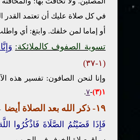
المصلين. ولا تخافت بها: والمخافتة
في كل صلاة عليك أن تعتمد القدر 
أو إماما لمن خلفك. وابتغ: أي واطل
تسوية الصفوف كالملائكة:
وَإِنّ
(١-٣٧)
وإنا لنحن الصافون:
تفسير هذه ال
.
٧
-
(٣)
١
١٩- ذكر
الله
بعد الصلاة أيضا
←
فَإِذَا قَضَيْتُمُ الصَّلَاةَ فَاذْكُرُوا اللَّ
سياق صلاة الخوف في الحرب.