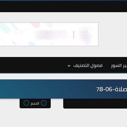
ر السور
فصول التصنيف
لاة-06-78
الحجم