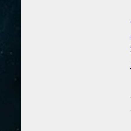
41- فصلت
3
42- الشورى
3
43- الزخرف
5
44- الدخان
3
45- الجاثية
2
46- الأحقاف
2
47- محمد
2
48- الفتح
2
49- الحجرات
1
50- ق
3
51- الذاريات
3
52- الطور
3
53- النجم
3