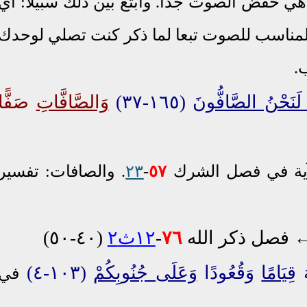
 هي خفض الصوت جدا. وابتغ بين ذلك سبيلا: أي
المناسب للصوت تبعا لما ذكر كنت تصلي لوحدك
ب.
َا لَنَحْنُ الصَّافُّونَ
(١٦٥-٣٧)
وَالصَّافَّاتِ
صَفًّا
آية في فصل الشرك
٥٧
-
٢٣
.
والصافات: تفسير
فصل ذكر الله
٧٦
-
١٢ث٢
(٤٠-٥٠)
هَ
قِيَامًا
وَقُعُودًا
وَعَلَى جُنُوبِكُمْ
(١٠٣-٤)
في