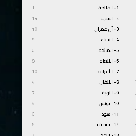
1- الفاتحة
1
2- البقرة
14
3- آل عمران
10
4- النساء
9
5- المائدة
6
6- الأنعام
8
7- الأعراف
10
8- الأنفال
4
9- التوبة
7
10- يونس
5
11- هود
6
12- يوسف
6
13- الرعد
2