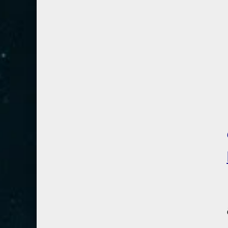
28- القصص
5
29- العنكبوت
4
30- الروم
3
31- لقمان
2
32- السجدة
2
33- الأحزاب
4
34- سبأ
3
35- فاطر
2
36- يس
4
37- الصافات
8
38- ص
5
39- الزمر
4
40- غافر
4