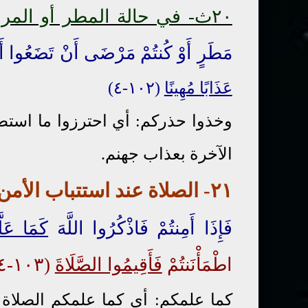
٢٠ث- في حالة المطر أو المرض:
مَطَرٍ أَوْ كُنتُمْ مَرْضَى أَنْ تَضَعُوا أَ
عَذَابًا مُهِينًا
(١٠٢-٤)
وخذوا حذركم:
أي احترزوا ما استطع
الآخرة بعذاب جهنم.
٢١- الصلاة
عند
استتباب الأمن
فَإِذَا أَمِنتُمْ فَاذْكُرُوا اللَّهَ
كَمَا عَلّ
اطْمَأْنَنتُمْ
فَأَقِيمُوا الصَّلَاةَ
(١٠٣-٤)
كما علمكم: أي كما علمكم الصلاة بك