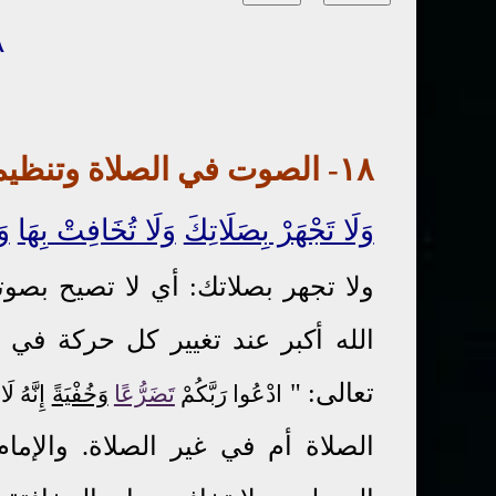
٧٨
١٨-
الصوت
في
الصلاة
وتنظي
وَلَا تَجْهَرْ بِصَلَاتِكَ
وَلَا تُخَافِتْ بِهَا
وَ
ولا تجهر بصلاتك: أي لا تصيح بصوت
الله أكبر عند تغيير كل حركة في ا
تعالى: "
ادْعُوا رَبَّكُمْ
تَضَرُّعًا
وَخُفْيَةً
إِنَّهُ لَا
الصلاة أم في غير الصلاة. والإم