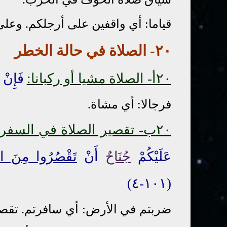
قياما: أي واقفين على أرجلكم. وعل
٢٠
- الصلاة
في
حالة الخطر
٢٠أ
- الصلاة مشيا أو ركبانا:
فَإِنْ 
فرجالا: أي مشاة.
٢٠ب
- تقصير الصلاة في السفر
عَلَيْكُمْ
جُنَاحٌ
أَنْ
تَقْصُرُوا مِنَ الص
(١٠١-٤)
ضربتم في الأرض: أي سافرتم. تقصرو