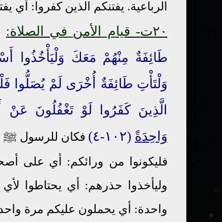
الرباعية. يفتنكم الذين كفروا: أي يف
٢٠ت
- قيا
م
الأمن
في
الصلاة:
و
طَائِفَةٌ مِنْهُمْ مَعَكَ وَلْيَأْخُذُوا أَس
وَلْتَأْتِ طَائِفَةٌ أُخْرَى لَمْ يُصَلُّوا فَل
الَّذِينَ كَفَرُوا لَوْ تَغْفُلُونَ عَنْ أَس
وَاحِدَةً
(١٠٢-٤)
فكان للرسول
ﷺ
ر
فليكونوا من ورائكم: أي على أصح
وليأخذوا حذرهم: أي يحتاطوا لأي 
واحدة: أي يحملون عليكم مرة واحدة