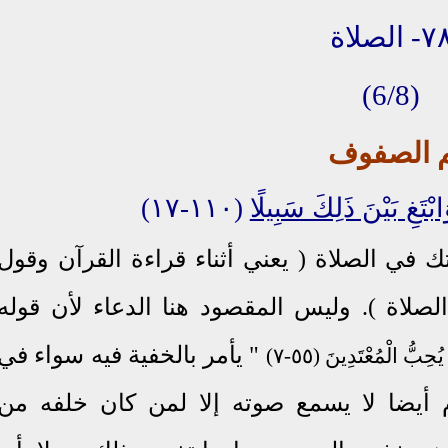
- الصلاة
(6/8)
م الصفوف
ابْتَغِ بَيْنَ ذَلِكَ سَبِيلًا
(١١٠-١٧)
ك في الصلاة ( يعني أثناء قراءة القرآن وقول
لصلاة ). وليس المقصود هنا الدعاء لأن قوله
"
يأمر بالخفية فيه سواء في
 يُحِبُّ الْمُعْتَدِينَ (٥٥-٧)
ام أيضا لا يسمع صوته إلا لمن كان خلفه من