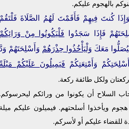
تنوكم بالهجوم عليكم.
َإِذَا كُنتَ فِيهِمْ فَأَقَمْتَ لَهُمُ الصَّلَاةَ فَلْتَقُمْ
ْلِحَتَهُمْ فَإِذَا سَجَدُوا
فَلْيَكُونُوا مِنْ وَرَائِكُمْ
ْيُصَلُّوا مَعَكَ
وَلْيَأْخُذُوا حِذْرَهُمْ
وَأَسْلِحَتَهُمْ وَدَّ
ْلِحَتِكُمْ وَأَمْتِعَتِكُمْ
فَيَمِيلُونَ عَلَيْكُمْ مَيْلَةً
كعتان ولكل طائفة ركعة
.
اب السلاح أن يكونوا من ورائكم
ليحرسوكم
.
هجوم ويأخذوا أسلحتهم. فيميلون عليكم ميلة
 للقضاء عليكم أو لأسركم.