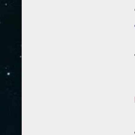
54- القمر
3
55- الرحمان
4
56- الواقعة
4
57- الحديد
2
58- المجادلة
2
59- الحشر
2
60- الممتحنة
2
61- الصف
1
62- الجمعة
1
63- المنافقون
1
64- التغابن
1
65- الطلاق
1
66- التحريم
1