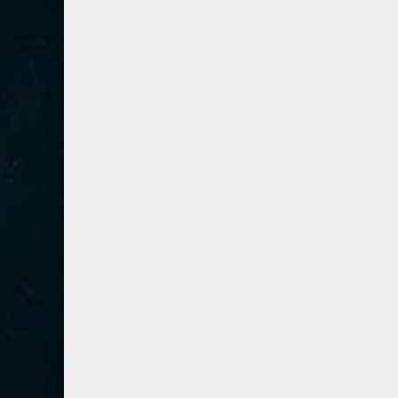
80- عبس
2
81- التكوير
2
82- الانفطار
1
83- المطففين
2
84- الانشقاق
1
85- البروج
1
86- الطارق
1
87- الأعلى
1
88- الغاشية
1
89- الفجر
2
90- البلد
1
91- الشمس
1