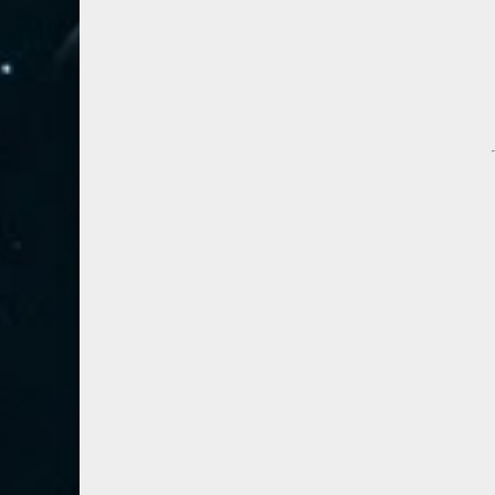
67- الملك
2
68- القلم
2
69- الحاقة
3
70- المعارج
3
71- نوح
2
72- الجن
2
73- المزمل
1
74- المدثر
2
75- القيامة
2
76- الإنسان
2
77- المرسلات
2
78- النبأ
2
79- النازعات
2