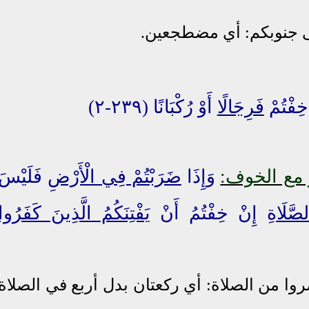
ى جنوبكم:
أي مضطجعين.
خِفْتُمْ
فَرِجَالًا
أَوْ رُكْبَانًا (٢٣٩-٢)
 مع الخوف:
وَإِذَا
ضَرَبْتُمْ فِي الْأَرْضِ
فَلَيْسَ
َّلَاةِ
إِنْ خِفْتُمُ أَنْ
يَفْتِنَكُمُ الَّذِينَ كَفَرُوا
ا من الصلاة: أي ركعتان بدل أربع في الصلاة