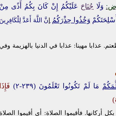
وَلَا
جُنَاحَ
عَلَيْكُمُ إِنْ كَانَ بِكُمُ أَذًى مِنْ
سْلِحَتَكُمْ
وَخُذُوا حِذْرَكُمُ
إ
ِنَّ اللَّهَ أَعَدَّ لِلْكَافِرِينَ
تم. عذابا مهينا: عذابا في الدنيا بالهزيمة وفي
َمَكُمْ
مَا لَمْ تَكُونُوا تَعْلَمُونَ (٢٣٩-٢)
فَإِذَا
ل أركانها. فأقيموا الصلاة: أي أقيموا الصلاة